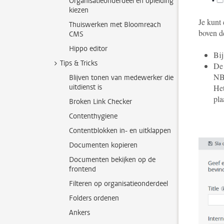
Organisatieonderdeel en opleiding
kiezen
Je kunt 
Thuiswerken met Bloomreach
boven de
CMS
Hippo editor
Bij
Tips & Tricks
De 
NB
Blijven tonen van medewerker die
uitdienst is
Het
pla
Broken Link Checker
Contenthygiene
Contentblokken in- en uitklappen
Documenten kopieren
Documenten bekijken op de
frontend
Filteren op organisatieonderdeel
Folders ordenen
Ankers