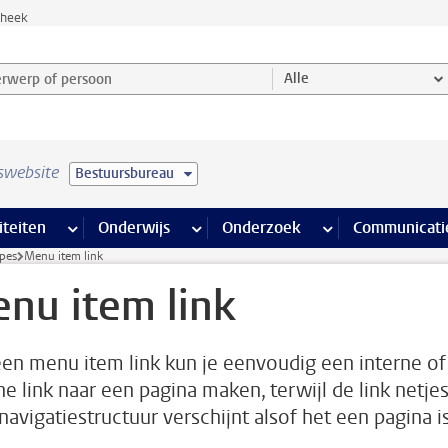
theek
werp of persoon en selecteer categorie
Alle
swebsite
Bestuursbureau
na’s
 pagina’s
iteiten
meer Faciliteiten pagina’s
Onderwijs
meer Onderwijs pagina’s
Onderzoek
meer Onderzoek p
Communicati
pes
Menu item link
nu item link
en menu item link kun je eenvoudig een interne of
ne link naar een pagina maken, terwijl de link netjes
navigatiestructuur verschijnt alsof het een pagina is