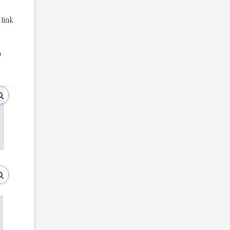
 link
p
vergroot afbeeldingen
vergroot afbeeldingen