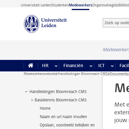
Ga direct naar de inhoud
Universiteit Leiden
Studenten
Medewerkers
Organisatiegids
Biblio
Zoek op onder
Zoekterm
Medewerker
HR
meer HR pagina’s
Financiën
meer Financiën pagi
ICT
meer ICT
Facil
Medewerkerswebsite
Handleidingen Bloomreach CMS
Documentty
Me
Handleidingen Bloomreach CMS
Basiskennis Bloomreach CMS
Met e
Home
exter
Naam en url naam invullen
jouw 
Opslaan, voorbeeld bekijken en