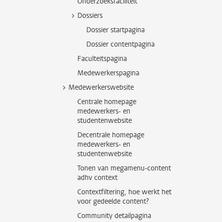
Onderzoeksfaciliteit
Dossiers
Dossier startpagina
Dossier contentpagina
Faculteitspagina
Medewerkerspagina
Medewerkerswebsite
Centrale homepage
medewerkers- en
studentenwebsite
Decentrale homepage
medewerkers- en
studentenwebsite
Tonen van megamenu-content
adhv context
Contextfiltering, hoe werkt het
voor gedeelde content?
Community detailpagina