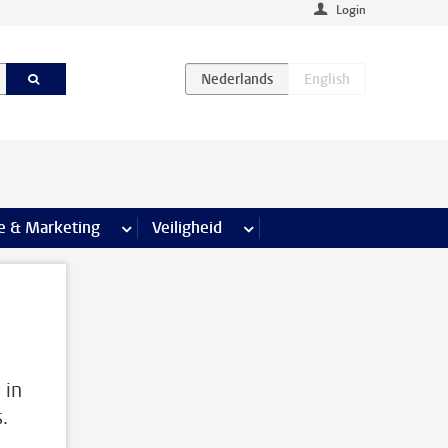
Login
agina’s
e & Marketing
meer Communicatie & Marketing pagina’s
Veiligheid
meer Veiligheid pagina’s
 in
.