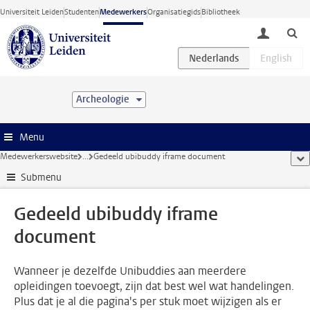
Ga direct naar de inhoud
Universiteit Leiden
Studenten
Medewerkers
Organisatiegids
Bibliotheek
toggle lo
Archeologie
Menu
Medewerkerswebsite
...
Gedeeld ubibuddy iframe document
too
Submenu
Gedeeld ubibuddy iframe
document
Wanneer je dezelfde Unibuddies aan meerdere
opleidingen toevoegt, zijn dat best wel wat handelingen.
Plus dat je al die pagina's per stuk moet wijzigen als er