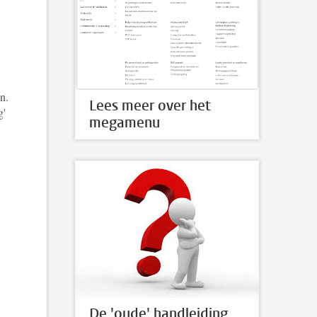
n.
Lees meer over het
ng'
megamenu
De 'oude' handleiding