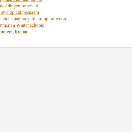
edelingen overzicht
euwe opleidingsnaam
rzichtspagina gefilterd op trefwoord
mmer en Winter schools
rborgen Ruimte