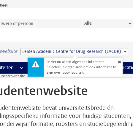
theek
werp of persoon en selecteer categorie
Alle
swebsite
Leiden Academic Centre for Drug Research (LACDR)
Je ziet nu alleen algemene informatie.
na’s
 pagina’s
iteiten
meer Faciliteiten pagina’s
Onderwijs
meer Onderwijs pagina’s
Onderzoek
meer Onderzoek p
Communicati
Selecteer je organisatie om ook informatie te
zien over jouw faculteit.
udentenwebsite
udentenwebsite
udentenwebsite bevat universiteitsbrede én
dingsspecifieke informatie voor huidige studenten,
 onderwijsinformatie, roosters en studiebegeleiding