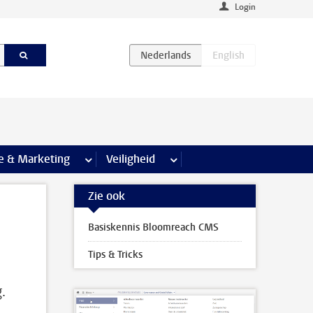
Login
agina’s
e & Marketing
meer Communicatie & Marketing pagina’s
Veiligheid
meer Veiligheid pagina’s
Zie ook
Basiskennis Bloomreach CMS
Tips & Tricks
.