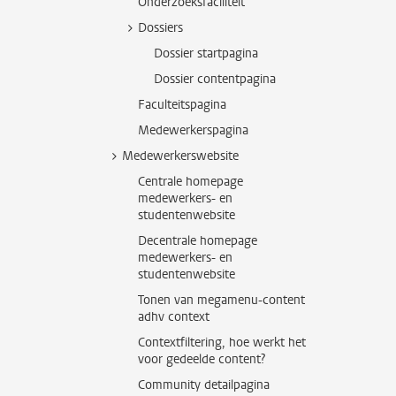
Onderzoeksfaciliteit
Dossiers
Dossier startpagina
Dossier contentpagina
Faculteitspagina
Medewerkerspagina
Medewerkerswebsite
Centrale homepage
medewerkers- en
studentenwebsite
Decentrale homepage
medewerkers- en
studentenwebsite
Tonen van megamenu-content
adhv context
Contextfiltering, hoe werkt het
voor gedeelde content?
Community detailpagina