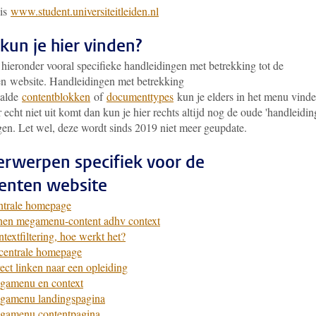
 is
www.student.universiteitleiden.nl
kun je hier vinden?
 hieronder vooral specifieke handleidingen met betrekking tot de
en website. Handleidingen met betrekking
aalde
contentblokken
of
documenttypes
kun je elders in het menu vinde
r echt niet uit komt dan kun je hier rechts altijd nog de oude 'handleidi
gen. Let wel, deze wordt sinds 2019 niet meer geupdate.
rwerpen specifiek voor de
enten website
ntrale homepage
nen megamenu-content adhv context
textfiltering, hoe werkt het?
centrale homepage
ect linken naar een opleiding
gamenu en context
gamenu landingspagina
gamenu contentpagina