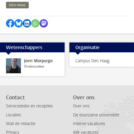
DEN HAAG
Delen op Facebook
Delen via Bluesky
Delen op LinkedIn
Delen via WhatsApp
Delen via Mastodon
Wetenschappers
Organisatie
Joeri Morpurgo
Campus Den Haag
Onderzoeker
Contact
Over ons
Servicedesks en recepties
Over ons
Locaties
De duurzame universiteit
Mail de redactie
Interne vacatures
Privacy
Alle vacatures