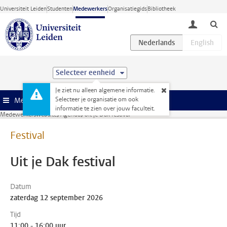
Ga direct naar de inhoud
Universiteit Leiden
Studenten
Medewerkers
Organisatiegids
Bibliotheek
toggle lo
Selecteer eenheid
Je ziet nu alleen algemene informatie.
Selecteer je organisatie om ook
Menu
informatie te zien over jouw faculteit.
Medewerkerswebsite
Agenda
Uit je Dak festival
Festival
Uit je Dak festival
Datum
zaterdag 12 september 2026
Tijd
11:00 - 16:00 uur