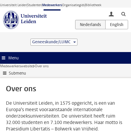
Ga direct naar de inhoud
Universiteit Leiden
Studenten
Medewerkers
Organisatiegids
Bibliotheek
toggle lo
Geneeskunde/LUMC
Menu
Medewerkerswebsite
Over ons
Submenu
Over ons
De Universiteit Leiden, in 1575 opgericht, is een van
Europa’s meest vooraanstaande internationale
onderzoeksuniversiteiten. De universiteit heeft ruim
32.000 studenten en 7.100 medewerkers. Haar motto is
Praesidium Libertatis – Bolwerk van Vrijheid.