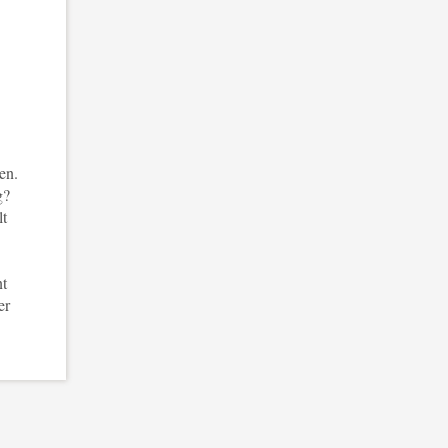
en.
g?
lt
nt
er