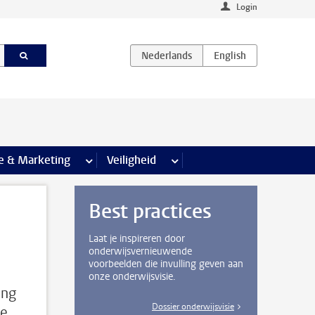
Login
agina’s
e & Marketing
meer Communicatie & Marketing pagina’s
Veiligheid
meer Veiligheid pagina’s
Best practices
Laat je inspireren door
onderwijsvernieuwende
voorbeelden die invulling geven aan
onze onderwijsvisie.
ing
Dossier onderwijsvisie
de