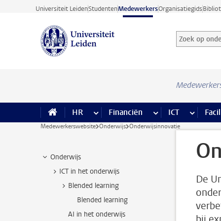
Ga direct naar de inhoud
Universiteit Leiden
Studenten
Medewerkers
Organisatiegids
Biblio
Zoek op onder
Zoekterm
Medewerker
HR
meer HR pagina’s
Financiën
meer Financiën pagi
ICT
meer ICT
Facil
Medewerkerswebsite
Onderwijs
Onderwijsinnovatie
On
Onderwijs
ICT in het onderwijs
De Un
Blended learning
onder
Blended learning
verbe
AI in het onderwijs
bij e