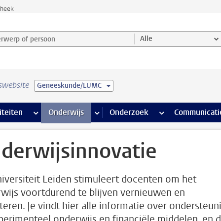
theek
werp of persoon en selecteer categorie
Alle
swebsite
Geneeskunde/LUMC
na’s
 pagina’s
iteiten
meer Faciliteiten pagina’s
Onderwijs
meer Onderwijs pagina’s
Onderzoek
meer Onderzoek p
Communicati
derwijsinnovatie
iversiteit Leiden stimuleert docenten om het
wijs voortdurend te blijven vernieuwen en
teren. Je vindt hier alle informatie over ondersteun
xperimenteel onderwijs en financiële middelen, en 