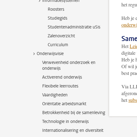
Informatiesystemen
het regu
Roosters
Heb je 
Studiegids
onderwi
Studentenadministratie uSis
Zalenoverzicht
Same
Curriculum
Het
Lei
digitale
Onderwijsvisie
Heb je h
Verwevenheid onderzoek en
Of wil 
onderwijs
best pra
Activerend onderwijs
Flexibele leerroutes
Via LLI
afgerond
Vaardigheden
het
subs
Oriëntatie arbeidsmarkt
Betrokkenheid bij de samenleving
Technologie in onderwijs
Internationalisering en diversiteit