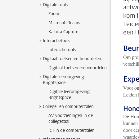
Digitale tools
antwo
Zoom
kom i
Microsoft Teams
Leide
een H
Kaltura Capture
Interactietools
Beur
Interactietools
Om proj
Digitaal toetsen en beoordelen
verschi
Digitaal toetsen en beoordelen
Digitale leeromgeving:
Expe
Brightspace
Voor on
Digitale leeromgeving:
Leiden 
Brightspace
College- en computerzalen
Hono
AV-voorzieningen in de
De Hono
collegezaal
kunnen 
door een
ICT in de computerzalen
waardev