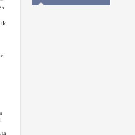
es
 ik
 er
en
d
 van