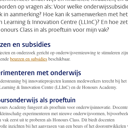
orden op vragen als: Voor welke onderwijssubsidi
k in aanmerking? Hoe kan ik samenwerken met het
n Learning & Innovation Centre (LLInC)? En hoe zet
onours Class in als proeftuin voor mijn vak?
zen en subsidies
ecten en onderzoek gericht op onderwijsvernieuwing te stimuleren zijn
llende
beurzen en subsidies
beschikbaar.
rimenteren met onderwijs
dersteuning bij innovatieprojecten kunnen medewerkers terecht bij het
Learning & Innovation Centre (LLInC) en de Honours Academy.
ursonderwijs als proeftuin
urs Academy fungeert als proeftuin voor onderwijsinnovatie. Docent
kleinschalig experimenteren met nieuwe onderwijsvormen, bijvoorbeel
 vak eerst uit te proberen als Honours Class. Dit biedt docenten
olle inzichten bij het aanvragen van een beurs of het doorontwikkelen