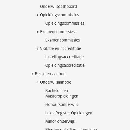
Onderwijsdashboard
Opleidingscommissies
Opleidingscommissies
Examencommissies
Examencommissies
Visitatie en accreditatie
Instellingsaccreditatie
Opleidingsaccreditatie
Beleid en aanbod
Onderwijsaanbod
Bachelor- en
Masteropleidingen
Honoursonderwijs
Leids Register Opleidingen
Minor onderwijs
Nieuwe opleiding aanmelden