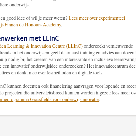
liere onderwijs.
een goed idee of wil je meer weten?
Lees meer over experimenteel
js binnen de Honours Academy
.
nwerken met LLInC
den Learning & Innovation Centre (LLInC)
onderzoekt vernieuwende
 trends in het onderwijs en geeft daarnaast training en advies aan docent
ulp nodig bij het creëren van een interessante en inclusieve leerervarin
je een innovatief onderwijsidee onderzoeken? Het innovatiecentrum dee
ctices en denkt mee over lesmethoden en digitale tools.
nC kunnen docenten ook financiering aanvragen voor lopende en rece
e projecten die universiteitsbreed kunnen worden ingezet: lees meer ov
idieprogramma Grassfields voor onderwijsinnovatie
.