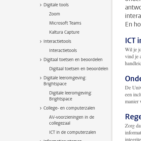
Digitale tools
antwo
Zoom
inter
Microsoft Teams
En ho
Kaltura Capture
ICT 
Interactietools
Wil je j
Interactietools
vind je 
Digitaal toetsen en beoordelen
handleid
Digitaal toetsen en beoordelen
Onde
Digitale leeromgeving:
Brightspace
De Univ
Digitale leeromgeving:
een inc
Brightspace
manier v
College- en computerzalen
Rege
AV-voorzieningen in de
collegezaal
Zorg da
informa
ICT in de computerzalen
integrit