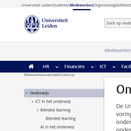
Ga direct naar de inhoud
Universiteit Leiden
Studenten
Medewerkers
Organisatiegids
Biblio
Zoek op onder
Zoekterm
Medewerker
HR
meer HR pagina’s
Financiën
meer Financiën pagi
ICT
meer ICT
Facil
Medewerkerswebsite
Onderwijs
On
Onderwijs
ICT in het onderwijs
De Un
Blended learning
vormg
Blended learning
onder
AI in het onderwijs
onder