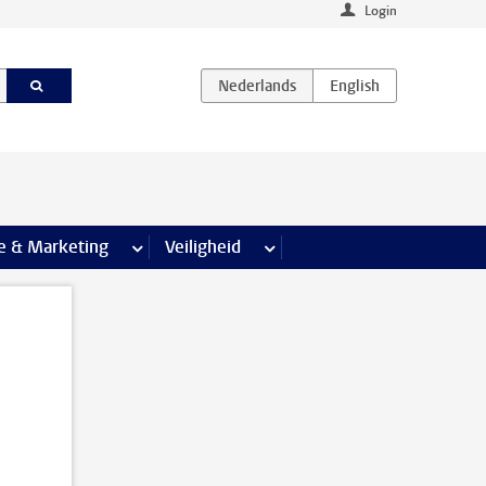
Login
agina’s
e & Marketing
meer Communicatie & Marketing pagina’s
Veiligheid
meer Veiligheid pagina’s