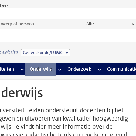
theek
werp of persoon en selecteer categorie
Alle
swebsite
Geneeskunde/LUMC
na’s
 pagina’s
iteiten
meer Faciliteiten pagina’s
Onderwijs
meer Onderwijs pagina’s
Onderzoek
meer Onderzoek p
Communicati
derwijs
iversiteit Leiden ondersteunt docenten bij het
even en uitvoeren van kwalitatief hoogwaardig
wijs. Je vindt hier meer informatie over de
wijsvisie, didactische tools en regelgeving, en de