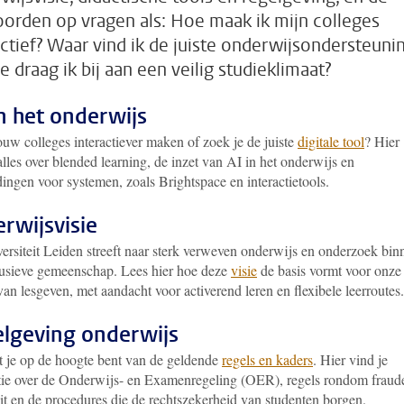
orden op vragen als: Hoe maak ik mijn colleges
actief? Waar vind ik de juiste onderwijsondersteuni
e draag ik bij aan een veilig studieklimaat?
in het onderwijs
ouw colleges interactiever maken of zoek je de juiste
digitale tool
? Hier
alles over blended learning, de inzet van AI in het onderwijs en
ingen voor systemen, zoals Brightspace en interactietools.
rwijsvisie
ersiteit Leiden streeft naar sterk verweven onderwijs en onderzoek bin
lusieve gemeenschap. Lees hier hoe deze
visie
de basis vormt voor onze
an lesgeven, met aandacht voor activerend leren en flexibele leerroutes.
lgeving onderwijs
t je op de hoogte bent van de geldende
regels en kaders
. Hier vind je
tie over de Onderwijs- en Examenregeling (OER), regels rondom fraud
eit en de procedures die de rechtszekerheid van studenten borgen.