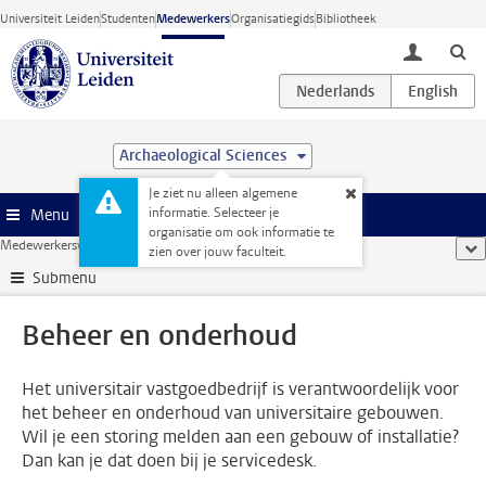
Ga direct naar de inhoud
Universiteit Leiden
Studenten
Medewerkers
Organisatiegids
Bibliotheek
toggle lo
Archaeological Sciences
Je ziet nu alleen algemene
informatie. Selecteer je
Menu
organisatie om ook informatie te
Medewerkerswebsite
...
Beheer en onderhoud
too
zien over jouw faculteit.
Submenu
Beheer en onderhoud
Het universitair vastgoedbedrijf is verantwoordelijk voor
het beheer en onderhoud van universitaire gebouwen.
Wil je een storing melden aan een gebouw of installatie?
Dan kan je dat doen bij je servicedesk.