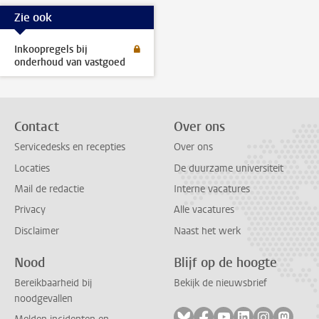
Zie ook
Inkoopregels bij
onderhoud van vastgoed
Contact
Over ons
Servicedesks en recepties
Over ons
Locaties
De duurzame universiteit
Mail de redactie
Interne vacatures
Privacy
Alle vacatures
Disclaimer
Naast het werk
Nood
Blijf op de hoogte
Bereikbaarheid bij
Bekijk de nieuwsbrief
noodgevallen
Volg ons op bluesky
Volg ons op facebook
Volg ons op youtub
Volg ons op li
Volg ons o
Volg 