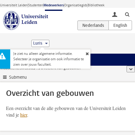
Ga direct naar de inhoud
Universiteit Leiden
Studenten
Medewerkers
Organisatiegids
Bibliotheek
toggle lo
Luris
Je ziet nu alleen algemene informatie.
Selecteer je organisatie om ook informatie te
Menu
zien over jouw faculteit.
Medewerkerswebsite
...
Overzicht van gebouwen
too
Submenu
Overzicht van gebouwen
Een overzicht van de alle gebouwen van de Universiteit Leiden
vind je
hier
.