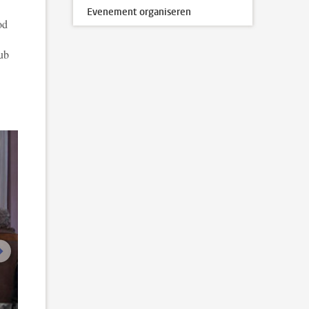
Evenement organiseren
od
ub
.
volgende afbeelding