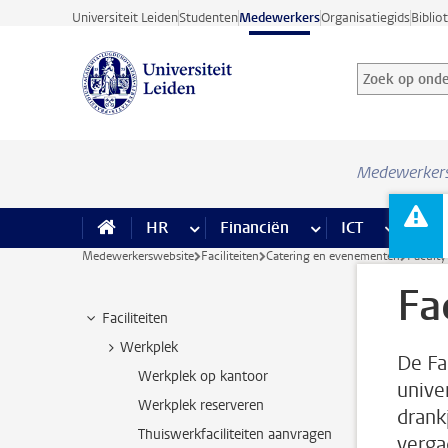
Ga direct naar de inhoud
Universiteit Leiden
Studenten
Medewerkers
Organisatiegids
Biblio
Zoek op onder
Zoekterm
Medewerker
HR
meer HR pagina’s
Financiën
meer Financiën pagi
ICT
meer ICT
Facil
Medewerkerswebsite
Faciliteiten
Catering en evenementen
Faculty
Fa
Faciliteiten
Werkplek
De Fa
Werkplek op kantoor
unive
Werkplek reserveren
drankj
Thuiswerkfaciliteiten aanvragen
verga