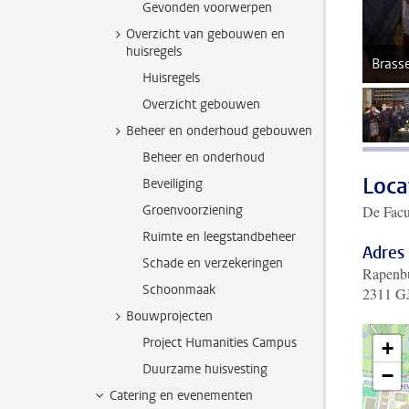
Gevonden voorwerpen
Overzicht van gebouwen en
huisregels
Brasse
Huisregels
Overzicht gebouwen
Beheer en onderhoud gebouwen
Beheer en onderhoud
Loca
Beveiliging
Groenvoorziening
De Facu
Ruimte en leegstandbeheer
Adres
Schade en verzekeringen
Rapenb
Schoonmaak
2311 GJ
Bouwprojecten
Project Humanities Campus
+
Duurzame huisvesting
−
Catering en evenementen