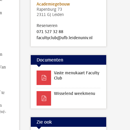
Academiegebouw
Rapenburg 73
an
2311 GJ Leiden
Reserveren
071 527 32 88
facultyclub@ufb.leidenuniv.nl
en
Documenten
 Van
Vaste menukaart Faculty
Club
 te
Wisselend weekmenu
n
ivé-
Zie ook