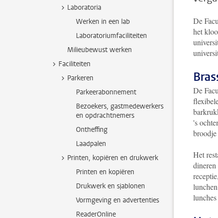
Laboratoria
De Facu
Werken in een lab
het klo
Laboratoriumfaciliteiten
universi
Milieubewust werken
universi
Faciliteiten
Bras
Parkeren
De Facul
Parkeerabonnement
flexibel
Bezoekers, gastmedewerkers
barkrukk
en opdrachtnemers
's ochte
Ontheffing
broodje 
Laadpalen
Het rest
Printen, kopiëren en drukwerk
dineren 
Printen en kopiëren
receptie
Drukwerk en sjablonen
lunchen
lunches 
Vormgeving en advertenties
ReaderOnline