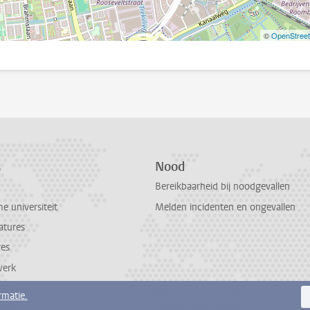
©
OpenStree
s
Nood
Bereikbaarheid bij noodgevallen
 universiteit
Melden incidenten en ongevallen
atures
res
werk
rmatie.