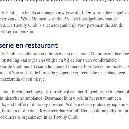
lty Club is in het Academiegebouw gevestigd. De voormalige kapel v
oster van de Witte Nonnen is sinds 1581 het hoofdgebouw van de
teit. De Faculty Club is alleen toegankelijk voor personen die aan de
teit verbonden zijn.
serie en restaurant
ty Club beschikt over een brasserie en restaurant. De brasserie heeft e
e opstelling van zitjes en tafeltjes en bij de bar staan comfortabele
en. Je kunt hier à la carte lunchen of dineren, borrelen en ontmoeten.
nds tot 's avonds is de brasserie geopend voor een latte macchiato, een
mozzarella of een biertje.
aurant is een prachtige plek om stijlvol aan het Rapenburg te lunchen of
in historische ambiance. Daarnaast kunt u ook in het restaurant een
, lopend buffet of diner organiseren. Wil je met een grotere groep kome
, borrelen of dineren? Reserveer dan vooraf. Het is ook mogelijk om pr
of diners te organiseren in de Faculty Club.