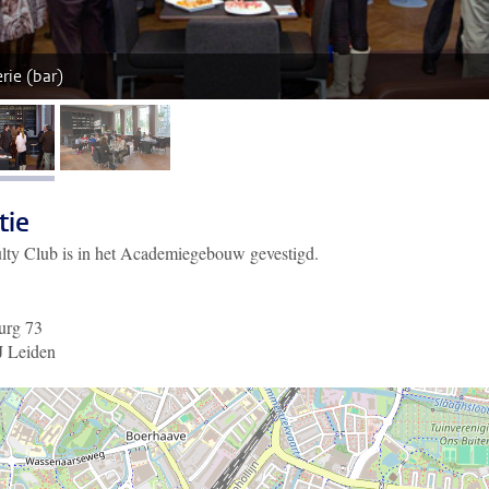
rie (bar)
afbeelding 1
afbeelding 2
tie
lty Club is in het Academiegebouw gevestigd.
urg 73
 Leiden