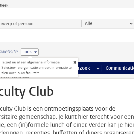
theek
werp of persoon en selecteer categorie
Alle
swebsite
Luris
Je ziet nu alleen algemene informatie.
na’s
 pagina’s
iteiten
meer Faciliteiten pagina’s
Onderwijs
meer Onderwijs pagina’s
Onderzoek
meer Onderzoek p
Communicati
Selecteer je organisatie om ook informatie te
zien over jouw faculteit.
 Club
Faculty Club
culty Club
culty Club is een ontmoetingsplaats voor de
rsitaire gemeenschap. Je kunt hier terecht voor een
e, een (in)formele lunch of diner. Verder kan je hie
deringen, recepties, buffetten of diners organiseren