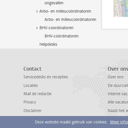
ongevallen
Arbo- en milieucoördinatoren
Arbo- en milieucoördinatoren
BHV-coordinatoren
BHV-coördinatoren
Helpdesks
Contact
Over on
Servicedesks en recepties
Over ons
Locaties
De duurzame
Mail de redactie
Interne vac
Privacy
Alle vacatu
Disclaimer
Naast het 
Deze website maakt gebruik van cookies.
Meer info