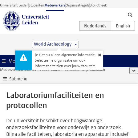
Ga direct naar de inhoud
Universiteit Leiden
Studenten
Medewerkers
Organisatiegids
Bibliotheek
World Archaeology
Je ziet nu alleen algemene informatie.
Selecteer je organisatie om ook
Menu
informatie te zien over jouw faculteit.
Medewerkerswebsite
...
Laboratoriumfaciliteiten en protocollen
too
Submenu
Laboratoriumfaciliteiten en
protocollen
De universiteit beschikt over hoogwaardige
onderzoeksfaciliteiten voor onderwijs en onderzoek.
Bijna alle faciliteiten, laboratoria en apparatuur inclusief