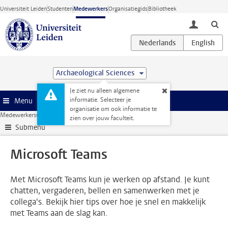
Ga direct naar de inhoud
Universiteit Leiden
Studenten
Medewerkers
Organisatiegids
Bibliotheek
toggle lo
Archaeological Sciences
Je ziet nu alleen algemene
informatie. Selecteer je
Menu
organisatie om ook informatie te
Medewerkerswebsite
ICT
Thuiswerken
Microsoft Teams
zien over jouw faculteit.
Submenu
Microsoft Teams
Met Microsoft Teams kun je werken op afstand. Je kunt
chatten, vergaderen, bellen en samenwerken met je
collega's. Bekijk hier tips over hoe je snel en makkelijk
met Teams aan de slag kan.