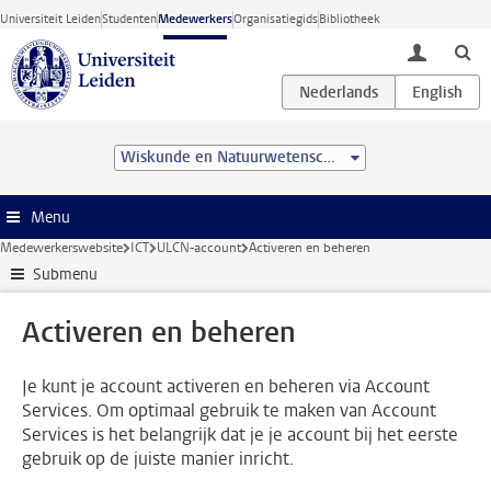
Ga direct naar de inhoud
Universiteit Leiden
Studenten
Medewerkers
Organisatiegids
Bibliotheek
toggle lo
Wiskunde en Natuurwetenschappen
Menu
Medewerkerswebsite
ICT
ULCN-account
Activeren en beheren
Submenu
Activeren en beheren
Je kunt je account activeren en beheren via Account
Services. Om optimaal gebruik te maken van Account
Services is het belangrijk dat je je account bij het eerste
gebruik op de juiste manier inricht.