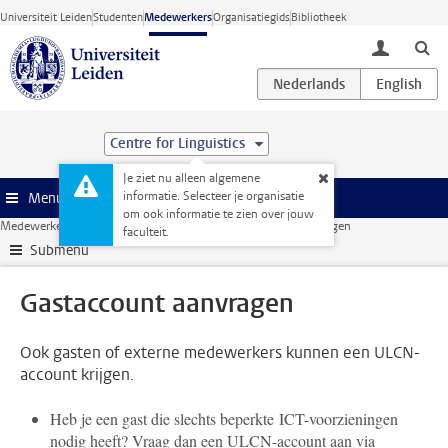
Ga direct naar de inhoud
Universiteit Leiden
Studenten
Medewerkers
Organisatiegids
Bibliotheek
toggle lo
Centre for Linguistics
Je ziet nu alleen algemene
informatie. Selecteer je organisatie
Menu
om ook informatie te zien over jouw
Medewerkerswebsite
ICT
ULCN-account
Gastaccount aanvragen
faculteit.
Submenu
Gastaccount aanvragen
Ook gasten of externe medewerkers kunnen een ULCN-
account krijgen.
Heb je een gast die slechts beperkte ICT-voorzieningen
nodig heeft? Vraag dan een ULCN-account aan via