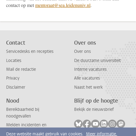
contact op met
mentoraat@sea.leidenuniv.nl
.
Contact
Over ons
Servicedesks en recepties
Over ons
Locaties
De duurzame universiteit
Mail de redactie
Interne vacatures
Privacy
Alle vacatures
Disclaimer
Naast het werk
Nood
Blijf op de hoogte
Bereikbaarheid bij
Bekijk de nieuwsbrief
noodgevallen
Volg ons op bluesky
Volg ons op facebook
Volg ons op youtub
Volg ons op li
Volg ons o
Volg 
Melden incidenten en
ongevallen
Deze website maakt gebruik van cookies.
Meer informatie.