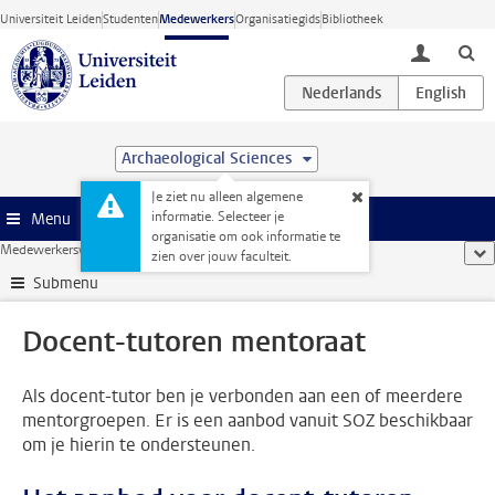
Ga direct naar de inhoud
Universiteit Leiden
Studenten
Medewerkers
Organisatiegids
Bibliotheek
toggle lo
Archaeological Sciences
Je ziet nu alleen algemene
informatie. Selecteer je
Menu
organisatie om ook informatie te
Medewerkerswebsite
...
Docent-tutoren mentoraat
too
zien over jouw faculteit.
Submenu
Docent-tutoren mentoraat
Als docent-tutor ben je verbonden aan een of meerdere
mentorgroepen. Er is een aanbod vanuit SOZ beschikbaar
om je hierin te ondersteunen.