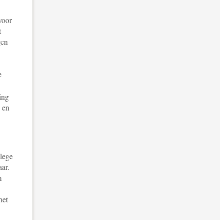
voor
t
gen
e
ing
- en
llege
ar.
m
het