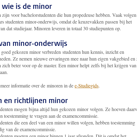
 wie is de minor
 zijn voor bachelorstudenten die hun propedeuse hebben. Vaak volgen
ars studenten minor-onderwijs, omdat de keuzevakken passen bij het
an dat studiejaar. Minoren leveren in totaal 30 studiepunten op.
van minor-onderwijs
 goed gekozen minor verbreden studenten hun kennis, inzicht en
heden. Ze nemen nieuwe ervaringen mee naar hun eigen vakgebied en 
 zich beter voor op de master. Een minor helpt zelfs bij het krijgen van
aan.
 meer informatie over de minoren in de
e-Studiegids
.
n en richtlijnen minor
denten mogen bijna altijd hun gekozen minor volgen. Ze hoeven daar
n toestemming te vragen aan de examencommissie.
denten die een deel van een minor willen volgen, hebben toestemming
dig van de examencommissie.
denten moeten een minor binnen 1 jaar afronden. Dit is omdat het