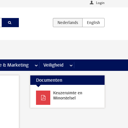
Login
agina’s
e & Marketing
meer Communicatie & Marketing pagina’s
Veiligheid
meer Veiligheid pagina’s
Documenten
Keuzeruimte en
Minorstelsel