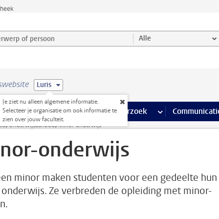
theek
werp of persoon en selecteer categorie
Alle
swebsite
Luris
Je ziet nu alleen algemene informatie.
na’s
 pagina’s
iteiten
meer Faciliteiten pagina’s
Onderwijs
meer Onderwijs pagina’s
Onderzoek
meer Onderzoek p
Communicati
Selecteer je organisatie om ook informatie te
zien over jouw faculteit.
od
Onderwijsaanbod
Minor-onderwijs
nor-onderwijs
en minor maken studenten voor een gedeelte hun
 onderwijs. Ze verbreden de opleiding met minor-
n.