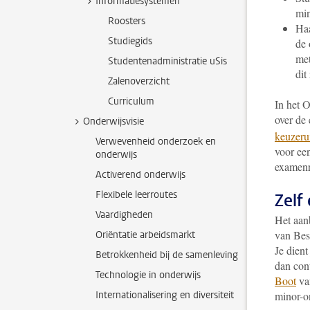
Informatiesystemen
min
Roosters
Haa
Studiegids
de 
met
Studentenadministratie uSis
dit
Zalenoverzicht
Curriculum
In het 
over de 
Onderwijsvisie
keuzeru
Verwevenheid onderzoek en
voor een
onderwijs
examenr
Activerend onderwijs
Flexibele leerroutes
Zelf
Vaardigheden
Het aanb
van Bes
Oriëntatie arbeidsmarkt
Je dient
Betrokkenheid bij de samenleving
dan con
Technologie in onderwijs
Boot
van
Internationalisering en diversiteit
minor-o