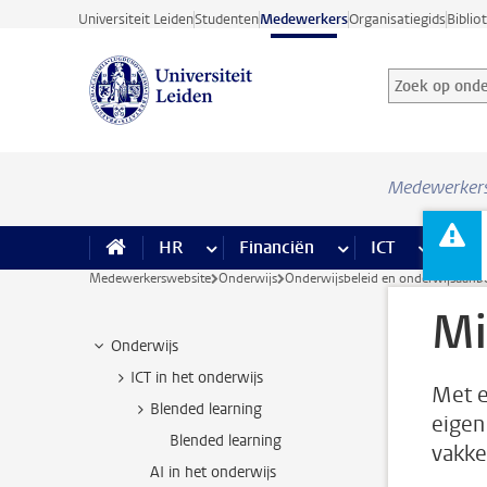
Ga direct naar de inhoud
Universiteit Leiden
Studenten
Medewerkers
Organisatiegids
Biblio
Zoek op onder
Zoekterm
Medewerker
HR
meer HR pagina’s
Financiën
meer Financiën pagi
ICT
meer ICT
Facil
Medewerkerswebsite
Onderwijs
Onderwijsbeleid en onderwijsaanb
Mi
Onderwijs
ICT in het onderwijs
Met e
Blended learning
eigen
Blended learning
vakke
AI in het onderwijs