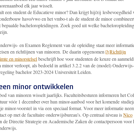
orenaanbod elk jaar wisselt.
lt een student de Educatieve minor? Dan krijgt hij/zij lesbevoegdheid 
onderbouw havo/vwo en het vmbo-t als de student de minor combineer
 bepaalde bacheloropleidingen. Zoek goed uit welke bacheloropleidin
 zijn.
Onderwijs- en Examen Reglement van de opleiding staat meer informati
eisen en richtlijnen van minoren.
De daarin opgenomen
Richtlijn
imte en minorstelsel
beschrijft hoe voor studenten de keuze en aanmeld
 minor verloopt, als bedoeld in artikel 3.2.2 van de (model) Onderwijs
egeling bachelor 2023-2024 Universiteit Leiden.
 een minor ontwikkelen
od van minoren wisselt jaarlijks. Faculteitsbesturen informeren het Co
tuur vóór 1 december over hun minor-aanbod voor het komende studieja
 je minor-voorstel in via een speciaal format. Voor meer informatie nee
tact op met de facultaire onderwijsbureau’s.
Op centraal niveau is
Nico
 de Directie Strategie en Academische Zaken de contactpersoon voor 
nderwijs.