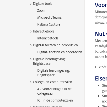
Voor
Digitale tools
Zoom
Minoren
derdeja
Microsoft Teams
niveau v
Kaltura Capture
Interactietools
Nut 
Interactietools
Met een
Digitaal toetsen en beoordelen
vaardig
bereiden
Digitaal toetsen en beoordelen
mooie b
Digitale leeromgeving:
Brightspace
U vindt
Digitale leeromgeving:
Brightspace
Eise
College- en computerzalen
Stu
AV-voorzieningen in de
gee
collegezaal
Stu
ICT in de computerzalen
no
Stu