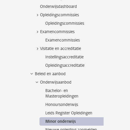
Onderwijsdashboard
Opleidingscommissies
Opleidingscommissies
Examencommissies
Examencommissies
Visitatie en accreditatie
Instellingsaccreditatie
Opleidingsaccreditatie
Beleid en aanbod
Onderwijsaanbod
Bachelor- en
Masteropleidingen
Honoursonderwijs
Leids Register Opleidingen
Minor onderwijs
Nieuwe opleiding aanmelden