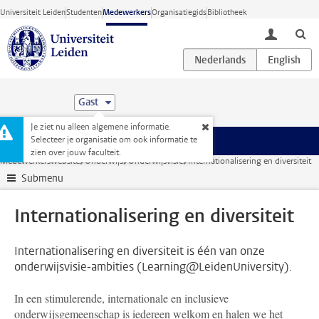
Ga direct naar de inhoud
Universiteit Leiden
Studenten
Medewerkers
Organisatiegids
Bibliotheek
toggle lo
Gast
Je ziet nu alleen algemene informatie.
Selecteer je organisatie om ook informatie te
Menu
zien over jouw faculteit.
Medewerkerswebsite
Onderwijs
Onderwijsvisie
Internationalisering en diversiteit
Submenu
Internationalisering en diversiteit
Internationalisering en diversiteit is één van onze
onderwijsvisie-ambities (Learning@LeidenUniversity).
In een stimulerende, internationale en inclusieve
onderwijsgemeenschap is iedereen welkom en halen we het