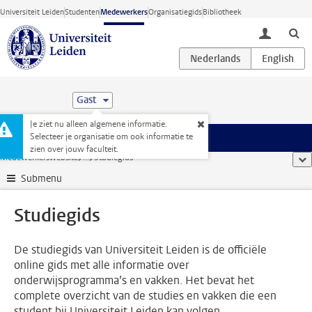
Ga direct naar de inhoud
Universiteit Leiden
Studenten
Medewerkers
Organisatiegids
Bibliotheek
toggle lo
Gast
Je ziet nu alleen algemene informatie.
Selecteer je organisatie om ook informatie te
Menu
zien over jouw faculteit.
Medewerkerswebsite
...
Studiegids
too
Submenu
Studiegids
De studiegids van Universiteit Leiden is de officiële
online gids met alle informatie over
onderwijsprogramma’s en vakken. Het bevat het
complete overzicht van de studies en vakken die een
student bij Universiteit Leiden kan volgen.