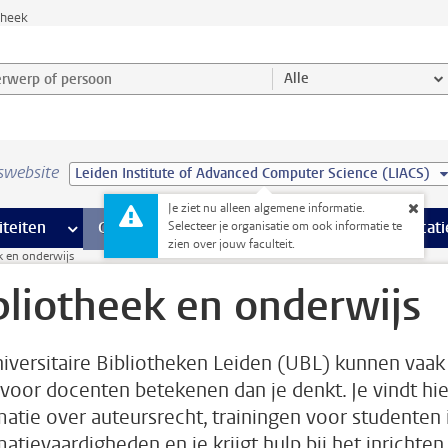
theek
werp of persoon en selecteer categorie
Alle
swebsite
Leiden Institute of Advanced Computer Science (LIACS)
Je ziet nu alleen algemene informatie.
na’s
 pagina’s
iteiten
meer Faciliteiten pagina’s
Onderwijs
meer Onderwijs pagina’s
Onderzoek
meer Onderzoek p
Communicati
Selecteer je organisatie om ook informatie te
zien over jouw faculteit.
k en onderwijs
bliotheek en onderwijs
iversitaire Bibliotheken Leiden (UBL) kunnen vaak
voor docenten betekenen dan je denkt. Je vindt hie
matie over auteursrecht, trainingen voor studenten 
matievaardigheden en je krijgt hulp bij het inrichten