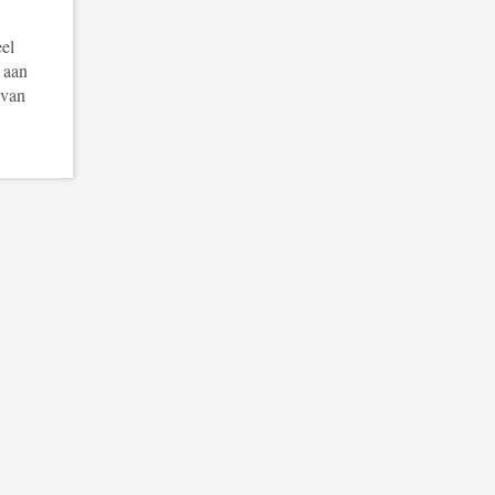
eel
 aan
 van