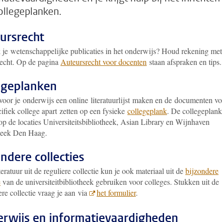
ollegeplanken.
ursrecht
 je wetenschappelijke publicaties in het onderwijs? Houd rekening met
recht. Op de pagina
Auteursrecht voor docenten
staan afspraken en tips.
egeplanken
 voor je onderwijs een online literatuurlijst maken en de documenten v
ifiek college apart zetten op een fysieke
collegeplank
. De collegeplan
op de locaties Universiteitsbibliotheek, Asian Library en Wijnhaven
heek Den Haag.
ondere collecties
teratuur uit de reguliere collectie kun je ook materiaal uit de
bijzondere
e
van de universiteitbibliotheek gebruiken voor colleges. Stukken uit de
re collectie vraag je aan via
het formulier
.
rwijs en informatievaardigheden