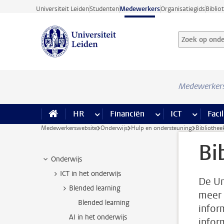
Ga direct naar de inhoud
Universiteit Leiden
Studenten
Medewerkers
Organisatiegids
Biblio
Zoek op onder
Zoekterm
Medewerker
HR
meer HR pagina’s
Financiën
meer Financiën pagi
ICT
meer ICT
Facil
Medewerkerswebsite
Onderwijs
Hulp en ondersteuning
Bibliothee
Bi
Onderwijs
ICT in het onderwijs
De Un
Blended learning
meer 
Blended learning
infor
AI in het onderwijs
infor