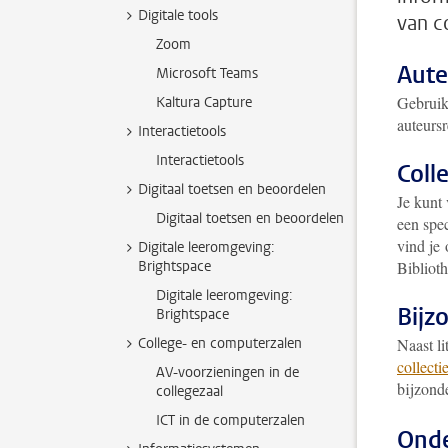
Digitale tools
van c
Zoom
Aute
Microsoft Teams
Gebruik
Kaltura Capture
auteurs
Interactietools
Interactietools
Coll
Digitaal toetsen en beoordelen
Je kunt
Digitaal toetsen en beoordelen
een spec
vind je 
Digitale leeromgeving:
Brightspace
Bibliot
Digitale leeromgeving:
Bijz
Brightspace
College- en computerzalen
Naast li
collecti
AV-voorzieningen in de
bijzonde
collegezaal
ICT in de computerzalen
Onde