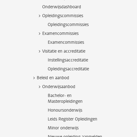
Onderwijsdashboard
Opleidingscommissies
Opleidingscommissies
Examencommissies
Examencommissies
Visitatie en accreditatie
Instellingsaccreditatie
Opleidingsaccreditatie
Beleid en aanbod
Onderwijsaanbod
Bachelor- en
Masteropleidingen
Honoursonderwijs
Leids Register Opleidingen
Minor onderwijs
Nieuwe opleiding aanmelden