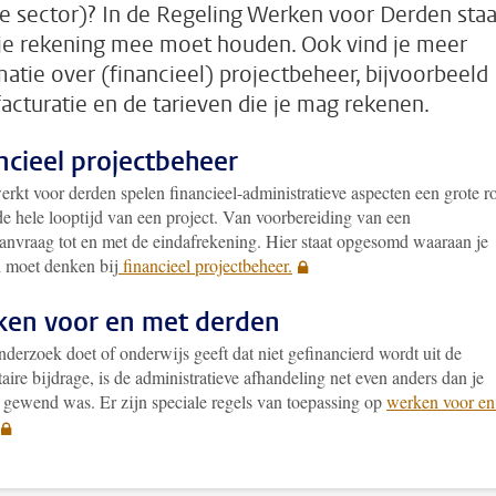
te sector)? In de Regeling Werken voor Derden staa
je rekening mee moet houden. Ook vind je meer
matie over (financieel) projectbeheer, bijvoorbeeld
facturatie en de tarieven die je mag rekenen.
ncieel projectbeheer
erkt voor derden spelen financieel-administratieve aspecten een grote ro
de hele looptijd van een project. Van voorbereiding van een
aanvraag tot en met de eindafrekening. Hier staat opgesomd waaraan je
l moet denken bij
financieel projectbeheer.
en voor en met derden
nderzoek doet of onderwijs geeft dat niet gefinancierd wordt uit de
taire bijdrage, is de administratieve afhandeling net even anders dan je
t gewend was. Er zijn speciale regels van toepassing op
werken voor en