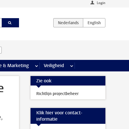
Login
agina’s
e & Marketing
meer Communicatie & Marketing pagina’s
Veiligheid
meer Veiligheid pagina’s
Zie ook
e
Richtlijn projectbeheer
Klik hier voor contact-
,
informatie