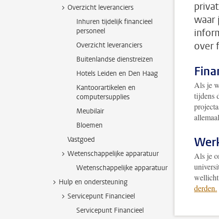
priva
Overzicht leveranciers
waar 
Inhuren tijdelijk financieel
personeel
infor
over 
Overzicht leveranciers
Buitenlandse dienstreizen
Fina
Hotels Leiden en Den Haag
Als je w
Kantoorartikelen en
tijdens 
computersupplies
project
Meubilair
allemaa
Bloemen
Werk
Vastgoed
Wetenschappelijke apparatuur
Als je o
universi
Wetenschappelijke apparatuur
wellich
Hulp en ondersteuning
derden.
Servicepunt Financieel
Servicepunt Financieel