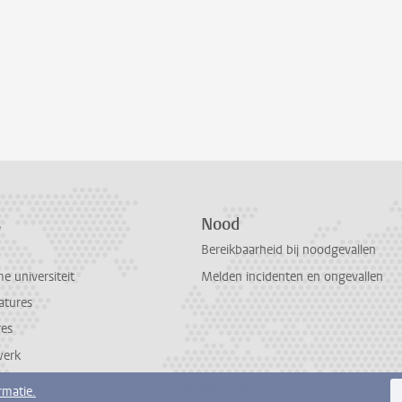
s
Nood
Bereikbaarheid bij noodgevallen
 universiteit
Melden incidenten en ongevallen
atures
res
werk
rmatie.