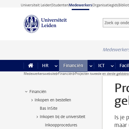
Ga direct naar de inhoud
Universiteit Leiden
Studenten
Medewerkers
Organisatiegids
Biblio
Zoek op onder
Zoekterm
Medewerker
HR
meer HR pagina’s
Financiën
meer Financiën pagi
ICT
meer ICT
Facil
Medewerkerswebsite
Financiën
Projecten tweede en derde geldstr
Pr
Financiën
ge
Inkopen en bestellen
Bas InSite
Is je 
Inkopen bij de universiteit
maar 
Inkoopprocedures