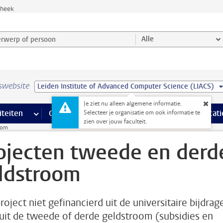
theek
werp of persoon en selecteer categorie
Alle
swebsite
Leiden Institute of Advanced Computer Science (LIACS)
Je ziet nu alleen algemene informatie.
na’s
 pagina’s
iteiten
meer Faciliteiten pagina’s
Onderwijs
meer Onderwijs pagina’s
Onderzoek
meer Onderzoek p
Communicati
Selecteer je organisatie om ook informatie te
zien over jouw faculteit.
oom
ojecten tweede en derd
ldstroom
project niet gefinancierd uit de universitaire bijdrage
uit de tweede of derde geldstroom (subsidies en