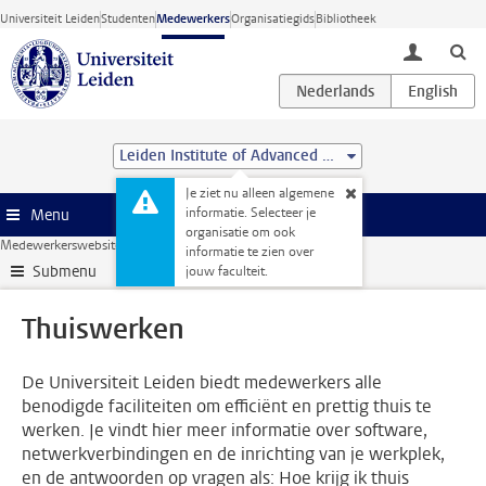
Ga direct naar de inhoud
Universiteit Leiden
Studenten
Medewerkers
Organisatiegids
Bibliotheek
toggle lo
Leiden Institute of Advanced Computer Science (LIACS)
Je ziet nu alleen algemene
informatie. Selecteer je
Menu
organisatie om ook
Medewerkerswebsite
ICT
Thuiswerken
informatie te zien over
Submenu
jouw faculteit.
Thuiswerken
De Universiteit Leiden biedt medewerkers alle
benodigde faciliteiten om efficiënt en prettig thuis te
werken. Je vindt hier meer informatie over software,
netwerkverbindingen en de inrichting van je werkplek,
en de antwoorden op vragen als: Hoe krijg ik thuis