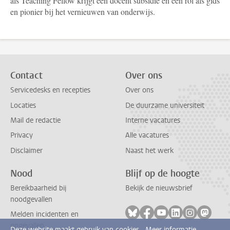
als Teaching Fellow krijgt een docent subsidie en een rol als gids
en pionier bij het vernieuwen van onderwijs.
Contact
Over ons
Servicedesks en recepties
Over ons
Locaties
De duurzame universiteit
Mail de redactie
Interne vacatures
Privacy
Alle vacatures
Disclaimer
Naast het werk
Nood
Blijf op de hoogte
Bereikbaarheid bij
Bekijk de nieuwsbrief
noodgevallen
Volg ons op bluesky
Volg ons op facebook
Volg ons op youtub
Volg ons op li
Volg ons o
Volg 
Melden incidenten en
ongevallen
Deze website maakt gebruik van cookies.
Meer informatie.