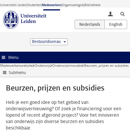
Ga direct naar de inhoud
Universiteit Leiden
Studenten
Medewerkers
Organisatiegids
Bibliotheek
toggle lo
Bestuursbureau
Menu
Medewerkerswebsite
Onderwijs
Onderwijsinnovatie
Beurzen, prijzen en subsidies
Submenu
Beurzen, prijzen en subsidies
Heb je een goed idee op het gebied van
onderwijsvernieuwing? Of zoek je financiering voor een
lopend of recent afgerond project? Voor het innoveren
van onderwijs zijn diverse beurzen en subsidies
beschikbaar.