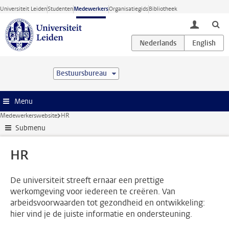
Ga direct naar de inhoud
Universiteit Leiden
Studenten
Medewerkers
Organisatiegids
Bibliotheek
toggle lo
Bestuursbureau
Menu
Medewerkerswebsite
HR
Submenu
HR
De universiteit streeft ernaar een prettige
werkomgeving voor iedereen te creëren. Van
arbeidsvoorwaarden tot gezondheid en ontwikkeling:
hier vind je de juiste informatie en ondersteuning.