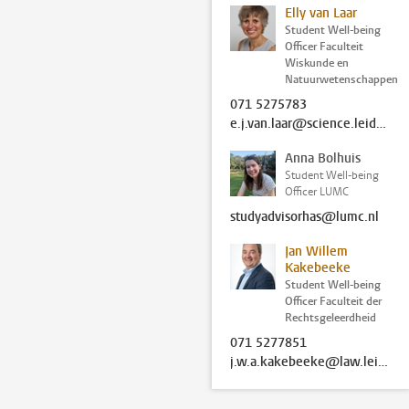
Elly van Laar
Student Well-being
Officer Faculteit
Wiskunde en
Natuurwetenschappen
071 5275783
e.j.van.laar@science.leidenuniv.nl
Anna Bolhuis
Student Well-being
Officer LUMC
studyadvisorhas@lumc.nl
Jan Willem
Kakebeeke
Student Well-being
Officer Faculteit der
Rechtsgeleerdheid
071 5277851
j.w.a.kakebeeke@law.leidenuniv.nl