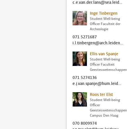
c.e.van.der.lans@sea.leidenuniv.nl
Inge Tinbergen
Student Well-being
Officer Faculteit der
Archeologie
071 5271687
i.l.tinbergen@arch.leidenuniv.nl
Ellis van Spanje
Student Well-being
Officer Faculteit
Geesteswetenschappen
071 5274136
e.j.van.spanje@hum.leidenuniv.nl
Roos ter Elst
Student Well-being
Officer
Geesteswetenschappen
Campus Den Haag
070 8009974