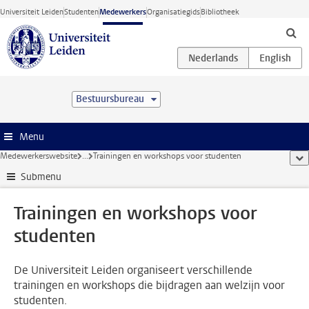
Ga direct naar de inhoud
Universiteit Leiden
Studenten
Medewerkers
Organisatiegids
Bibliotheek
Bestuursbureau
Menu
Medewerkerswebsite
...
Trainingen en workshops voor studenten
too
Submenu
Trainingen en workshops voor
studenten
De Universiteit Leiden organiseert verschillende
trainingen en workshops die bijdragen aan welzijn voor
studenten.