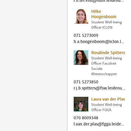
r.n.ter.elst@hum.leidenuniv.nl
Hilke
Hoogenboom
Student Well-being
Officer ICLON
071 5273009
h.a.hoogenboom@iclon.leidenuniv.nl
Rosalinde Spitters
Student Well-being
Officer Faculteit
Sociale
Wetenschappen
071 5273850
r.j.b.spitters@fsw.leidenuniv.nl
Laura van der Plas
Student Well-being
Officer FGGA
070 8009348
l.van.der.plas@fgga.leidenuniv.nl