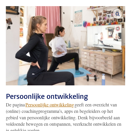
vergro
Persoonlijke ontwikkeling
De pagina
Persoonlijke ontwikkeling
geeft een overzicht van
(online) coachingprogramma’s, apps en begeleiders op het
gebied van persoonlijke ontwikkeling. Denk bijvoorbeeld aan
voldoende bewegen en ontspannen, veerkracht ontwikkelen en
je gelukkig voelen.