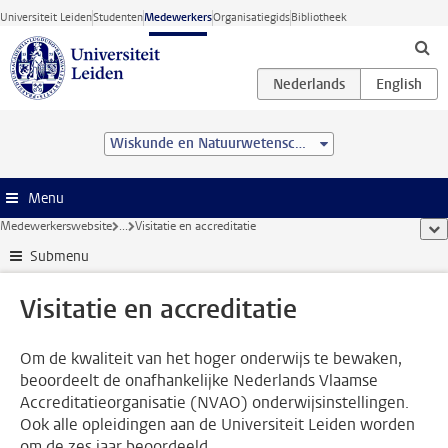
Ga direct naar de inhoud
Universiteit Leiden
Studenten
Medewerkers
Organisatiegids
Bibliotheek
Wiskunde en Natuurwetenschappen
Menu
Medewerkerswebsite
...
Visitatie en accreditatie
too
Submenu
Visitatie en accreditatie
Om de kwaliteit van het hoger onderwijs te bewaken,
beoordeelt de onafhankelijke Nederlands Vlaamse
Accreditatieorganisatie (NVAO) onderwijsinstellingen.
Ook alle opleidingen aan de Universiteit Leiden worden
om de zes jaar beoordeeld.