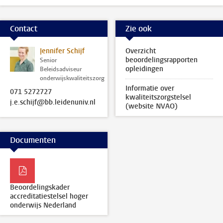
Contact
Zie ook
Jennifer Schijf
Overzicht
beoordelingsrapporten
Senior
opleidingen
Beleidsadviseur
onderwijskwaliteitszorg
Informatie over
071 5272727
kwaliteitszorgstelsel
j.e.schijf@bb.leidenuniv.nl
(website NVAO)
Documenten
Beoordelingskader
accreditatiestelsel hoger
onderwijs Nederland