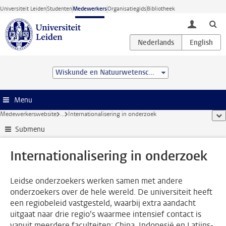
Ga direct naar de inhoud
Universiteit Leiden
Studenten
Medewerkers
Organisatiegids
Bibliotheek
toggle lo
Wiskunde en Natuurwetenschappen
Menu
Medewerkerswebsite
...
Internationalisering in onderzoek
too
Submenu
Internationalisering in onderzoek
Leidse onderzoekers werken samen met andere
onderzoekers over de hele wereld. De universiteit heeft
een regiobeleid vastgesteld, waarbij extra aandacht
uitgaat naar drie regio’s waarmee intensief contact is
vanuit meerdere faculteiten: China, Indonesië en Latijns-