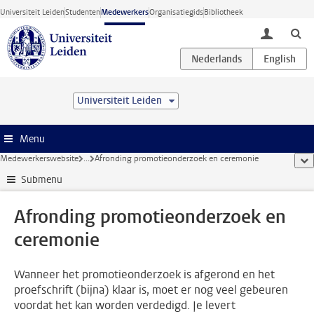
Ga direct naar de inhoud
Universiteit Leiden
Studenten
Medewerkers
Organisatiegids
Bibliotheek
toggle lo
Universiteit Leiden
Menu
Medewerkerswebsite
...
Afronding promotieonderzoek en ceremonie
too
Submenu
Afronding promotieonderzoek en
ceremonie
Wanneer het promotieonderzoek is afgerond en het
proefschrift (bijna) klaar is, moet er nog veel gebeuren
voordat het kan worden verdedigd. Je levert