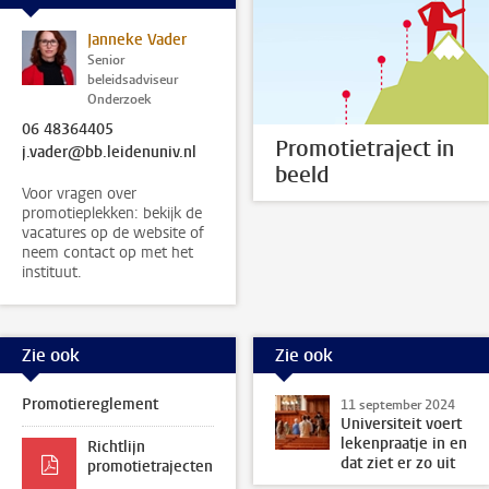
Janneke Vader
Senior
beleidsadviseur
Onderzoek
06 48364405
Promotietraject in
j.vader@bb.leidenuniv.nl
beeld
Voor vragen over
promotieplekken: bekijk de
vacatures op de website of
neem contact op met het
instituut.
Zie ook
Zie ook
Promotiereglement
11 september 2024
Universiteit voert
lekenpraatje in en
Richtlijn
dat ziet er zo uit
promotietrajecten