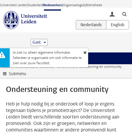
Ga direct naar de inhoud
Universiteit Leiden
Studenten
Medewerkers
Organisatiegids
Bibliotheek
toggle lo
Gast
Je ziet nu alleen algemene informatie.
Selecteer je organisatie om ook informatie te
Menu
zien over jouw faculteit.
Medewerkerswebsite
Onderzoek
Promoveren
Ondersteuning en community
Submenu
Ondersteuning en community
Heb je hulp nodig bij je onderzoek of loop je ergens
tegenaan tijdens je promotietraject? De Universiteit
Leiden biedt verschillende soorten ondersteuning aan
promovendi. Ook zijn er groepen, netwerken en
communities waarbinnen je andere promovendi kunt