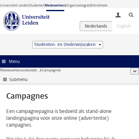
Ga direct naar de inhoud
Universiteit Leiden
Studenten
Medewerkers
Organisatiegids
Bibliotheek
toggle lo
Studenten- en Onderwijszaken
Menu
Medewerkerswebsite
...
Campagnes
too
Submenu
Campagnes
Een campagnepagina is bedoeld als stand-alone
landingspagina voor onze online (advertentie)
campagnes.
Het idee is dat deze pagina zorgt voor herkenning bij de