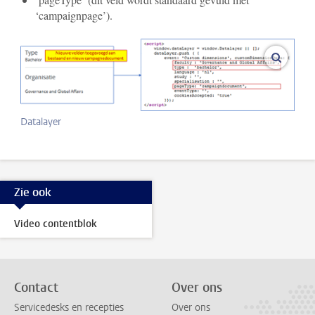
‘campaignpage’).
vergroo
Datalayer
Zie ook
Video contentblok
Contact
Over ons
Servicedesks en recepties
Over ons