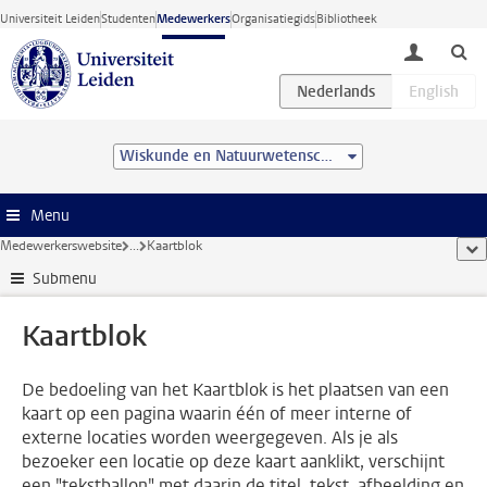
Ga direct naar de inhoud
Universiteit Leiden
Studenten
Medewerkers
Organisatiegids
Bibliotheek
toggle lo
Wiskunde en Natuurwetenschappen
Menu
Medewerkerswebsite
...
Kaartblok
too
Submenu
Kaartblok
De bedoeling van het Kaartblok is het plaatsen van een
kaart op een pagina waarin één of meer interne of
externe locaties worden weergegeven. Als je als
bezoeker een locatie op deze kaart aanklikt, verschijnt
een "tekstballon" met daarin de titel, tekst, afbeelding en