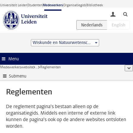
Ga direct naar de inhoud
Universiteit Leiden
Studenten
Medewerkers
Organisatiegids
Bibliotheek
toggle lo
Wiskunde en Natuurwetenschappen
Menu
Medewerkerswebsite
...
Reglementen
too
Submenu
Reglementen
De reglement pagina's bestaan alleen op de
organisatiegids. Middels een interne of externe link
kunnen de pagina's ook op de andere websites ontsloten
worden.