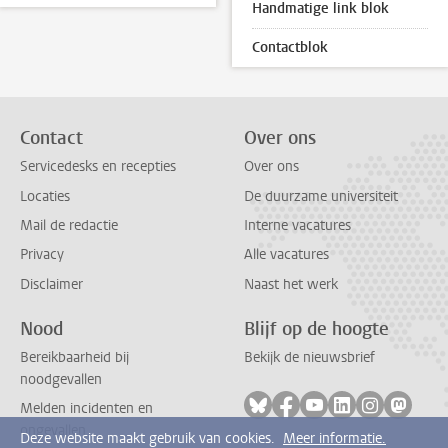
Handmatige link blok
Contactblok
Contact
Over ons
Servicedesks en recepties
Over ons
Locaties
De duurzame universiteit
Mail de redactie
Interne vacatures
Privacy
Alle vacatures
Disclaimer
Naast het werk
Nood
Blijf op de hoogte
Bereikbaarheid bij
Bekijk de nieuwsbrief
noodgevallen
Volg ons op bluesky
Volg ons op facebook
Volg ons op youtub
Volg ons op li
Volg ons o
Volg 
Melden incidenten en
ongevallen
Deze website maakt gebruik van cookies.
Meer informatie.