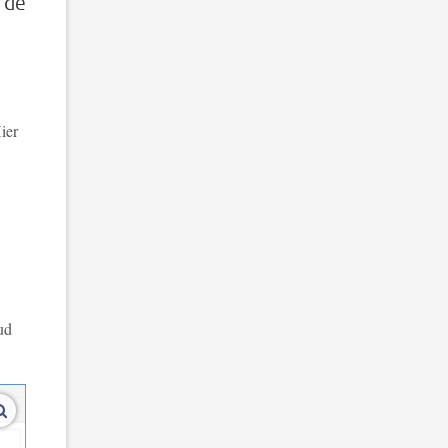
 de
ier
ud
vergroot afbeeldingen