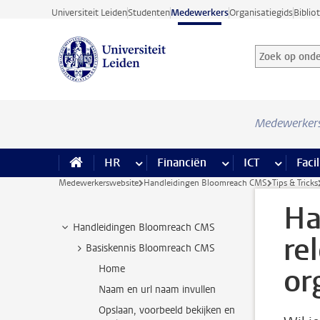
Ga direct naar de inhoud
Universiteit Leiden
Studenten
Medewerkers
Organisatiegids
Biblio
Zoek op onder
Zoekterm
Medewerker
HR
meer HR pagina’s
Financiën
meer Financiën pagi
ICT
meer ICT
Facil
Medewerkerswebsite
Handleidingen Bloomreach CMS
Tips & Tricks
Ha
Handleidingen Bloomreach CMS
re
Basiskennis Bloomreach CMS
or
Home
Naam en url naam invullen
Opslaan, voorbeeld bekijken en