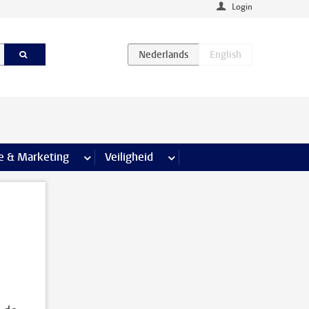
Login
agina’s
e & Marketing
meer Communicatie & Marketing pagina’s
Veiligheid
meer Veiligheid pagina’s