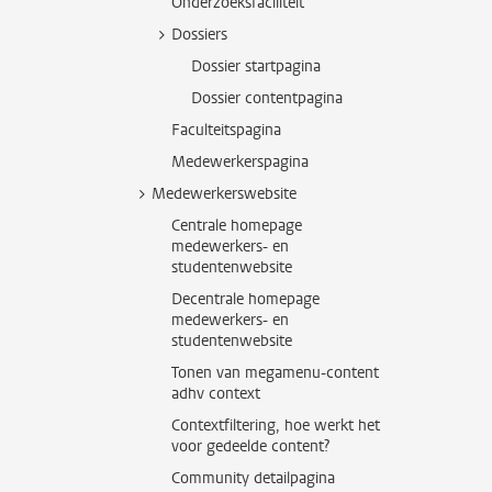
Onderzoeksfaciliteit
Dossiers
Dossier startpagina
Dossier contentpagina
Faculteitspagina
Medewerkerspagina
Medewerkerswebsite
Centrale homepage
medewerkers- en
studentenwebsite
Decentrale homepage
medewerkers- en
studentenwebsite
Tonen van megamenu-content
adhv context
Contextfiltering, hoe werkt het
voor gedeelde content?
Community detailpagina