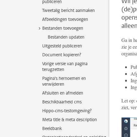
Wil j
publiceren
(de)p
Tweetalig bericht aanmaken
opens
Afbeeldingen toevoegen
allee
Bestanden toevoegen
Bestanden updaten
Ga in h
Uitgesteld publiceren
zie je e
organis
Document kopieren?
Vorige versie van pagina
Pub
terugzetten
Afg
Pagina's hernoemen en
Ing
verwijderen
Ing
Afsluiten en afmelden
Let op: 
Beschikbaarheid cms
ziet, ve
Hippo-cms-testomgeving?
Meta title & meta description
Beeldbank