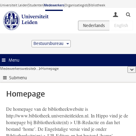
Ga direct naar de inhoud
Universiteit Leiden
Studenten
Medewerkers
Organisatiegids
Bibliotheek
toggle lo
Bestuursbureau
Menu
Medewerkerswebsite
...
Homepage
too
Submenu
Homepage
De homepage van de bibliotheekwebsite is
http://www.bibliotheek.universiteitleiden.nl. In Hippo vind je de
homepage bij Bibliotheeksite(nl) > UB-Redactie en dan het
bestand ‘home’. De Engelstalige versie vind je onder
Bibliotheeksite(en) > UB-Editors en het bestand ‘home’.