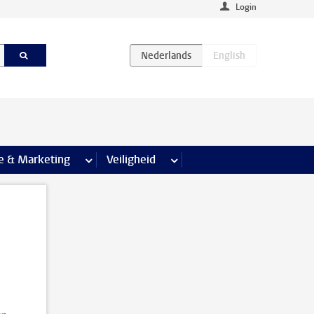
Login
agina’s
e & Marketing
meer Communicatie & Marketing pagina’s
Veiligheid
meer Veiligheid pagina’s