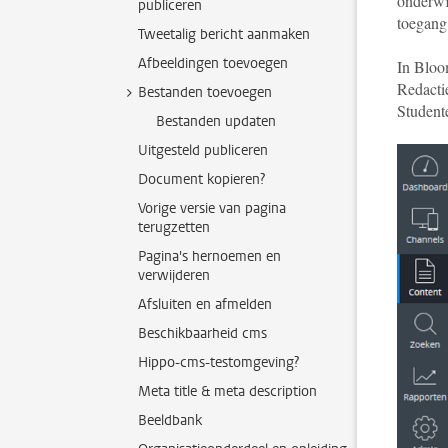
onderwij
publiceren
toegang
Tweetalig bericht aanmaken
Afbeeldingen toevoegen
In Bloo
Redactie
Bestanden toevoegen
Student
Bestanden updaten
Uitgesteld publiceren
Document kopieren?
Vorige versie van pagina
terugzetten
Pagina's hernoemen en
verwijderen
Afsluiten en afmelden
Beschikbaarheid cms
Hippo-cms-testomgeving?
Meta title & meta description
Beeldbank