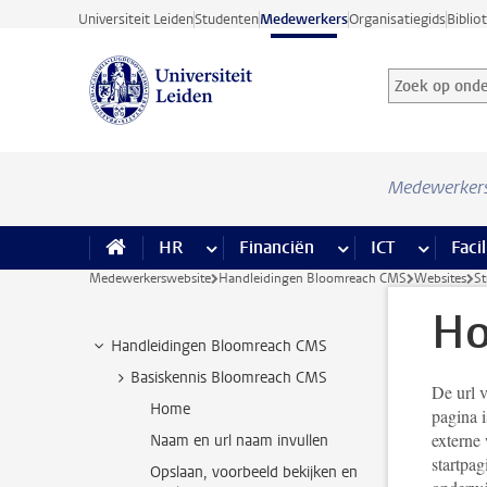
Ga direct naar de inhoud
Universiteit Leiden
Studenten
Medewerkers
Organisatiegids
Biblio
Zoek op onder
Zoekterm
Medewerker
HR
meer HR pagina’s
Financiën
meer Financiën pagi
ICT
meer ICT
Facil
Medewerkerswebsite
Handleidingen Bloomreach CMS
Websites
St
H
Handleidingen Bloomreach CMS
Basiskennis Bloomreach CMS
De url 
Home
pagina i
externe
Naam en url naam invullen
startpa
Opslaan, voorbeeld bekijken en