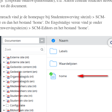
s’ (corporate onderwijsinformatie), e.d. Alleen centrale redacties hebb
 tot dit document.
mreach vind je de homepage bij Studentenwerving site(nl) > SCM-
 en dan het bestand ‘home’. De Engelstalige versie vind je onder
enwervingsite(en) > SCM-Editors en het bestand ‘home’.