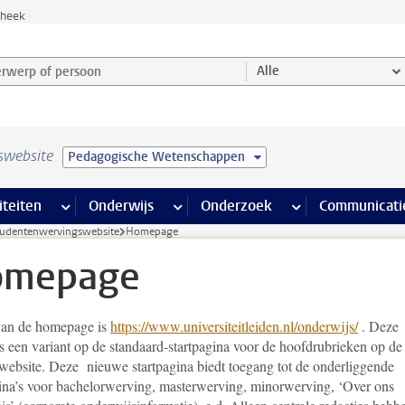
theek
werp of persoon en selecteer categorie
Alle
swebsite
Pedagogische Wetenschappen
na’s
 pagina’s
iteiten
meer Faciliteiten pagina’s
Onderwijs
meer Onderwijs pagina’s
Onderzoek
meer Onderzoek p
Communicati
udentenwervingswebsite
Homepage
omepage
van de homepage is
https://www.universiteitleiden.nl/onderwijs/
. Deze
s een variant op de standaard-startpagina voor de hoofdrubrieken op de
 website. Deze nieuwe startpagina biedt toegang tot de onderliggende
gina’s voor bachelorwerving, masterwerving, minorwerving, ‘Over ons