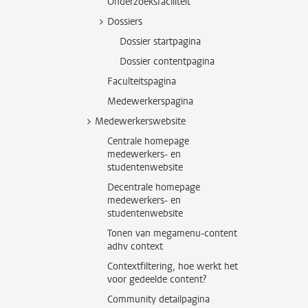
Onderzoeksfaciliteit
Dossiers
Dossier startpagina
Dossier contentpagina
Faculteitspagina
Medewerkerspagina
Medewerkerswebsite
Centrale homepage
medewerkers- en
studentenwebsite
Decentrale homepage
medewerkers- en
studentenwebsite
Tonen van megamenu-content
adhv context
Contextfiltering, hoe werkt het
voor gedeelde content?
Community detailpagina