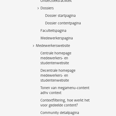
Onderzoeksfaciliteit
Dossiers
Dossier startpagina
Dossier contentpagina
Faculteitspagina
Medewerkerspagina
Medewerkerswebsite
Centrale homepage
medewerkers- en
studentenwebsite
Decentrale homepage
medewerkers- en
studentenwebsite
Tonen van megamenu-content
adhv context
Contextfiltering, hoe werkt het
voor gedeelde content?
Community detailpagina