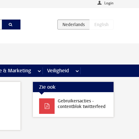
Login
agina’s
e & Marketing
meer Communicatie & Marketing pagina’s
Veiligheid
meer Veiligheid pagina’s
Zie ook
Gebruikersacties -
contentblok twitterfeed