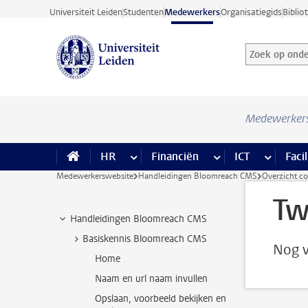
Ga direct naar de inhoud
Universiteit Leiden
Studenten
Medewerkers
Organisatiegids
Biblio
Zoek op onder
Zoekterm
Medewerker
HR
meer HR pagina’s
Financiën
meer Financiën pagi
ICT
meer ICT
Facil
Medewerkerswebsite
Handleidingen Bloomreach CMS
Overzicht c
Tw
Handleidingen Bloomreach CMS
Basiskennis Bloomreach CMS
Nog v
Home
Naam en url naam invullen
Opslaan, voorbeeld bekijken en