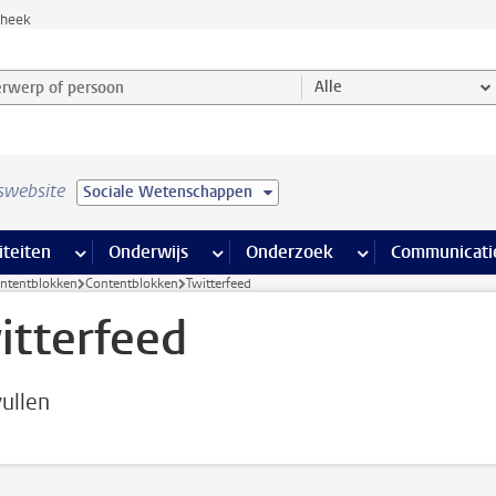
theek
werp of persoon en selecteer categorie
Alle
swebsite
Sociale Wetenschappen
na’s
 pagina’s
iteiten
meer Faciliteiten pagina’s
Onderwijs
meer Onderwijs pagina’s
Onderzoek
meer Onderzoek p
Communicati
ontentblokken
Contentblokken
Twitterfeed
itterfeed
ullen