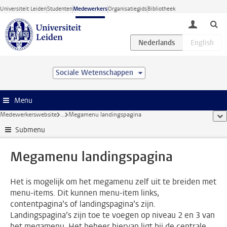
Ga direct naar de inhoud
Universiteit Leiden
Studenten
Medewerkers
Organisatiegids
Bibliotheek
toggle lo
Sociale Wetenschappen
Menu
Medewerkerswebsite
...
Megamenu landingspagina
too
Submenu
Megamenu landingspagina
Het is mogelijk om het megamenu zelf uit te breiden met
menu-items. Dit kunnen menu-item links,
contentpagina’s of landingspagina’s zijn.
Landingspagina’s zijn toe te voegen op niveau 2 en 3 van
het megamenu. Het beheer hiervan ligt bij de centrale