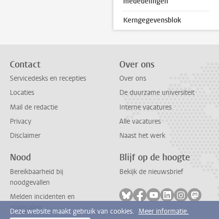
mededelingen
Kerngegevensblok
Contact
Over ons
Servicedesks en recepties
Over ons
Locaties
De duurzame universiteit
Mail de redactie
Interne vacatures
Privacy
Alle vacatures
Disclaimer
Naast het werk
Nood
Blijf op de hoogte
Bereikbaarheid bij
Bekijk de nieuwsbrief
noodgevallen
Volg ons op bluesky
Volg ons op facebook
Volg ons op youtub
Volg ons op li
Volg ons o
Volg 
Melden incidenten en
ongevallen
Deze website maakt gebruik van cookies.
Meer informatie.