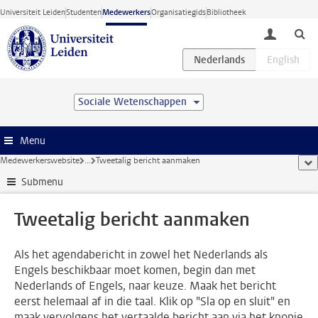
Ga direct naar de inhoud
Universiteit Leiden
Studenten
Medewerkers
Organisatiegids
Bibliotheek
toggle lo
Sociale Wetenschappen
Menu
Medewerkerswebsite
...
Tweetalig bericht aanmaken
too
Submenu
Tweetalig bericht aanmaken
Als het agendabericht in zowel het Nederlands als
Engels beschikbaar moet komen, begin dan met
Nederlands of Engels, naar keuze. Maak het bericht
eerst helemaal af in die taal. Klik op "Sla op en sluit" en
maak vervolgens het vertaalde bericht aan via het knopje