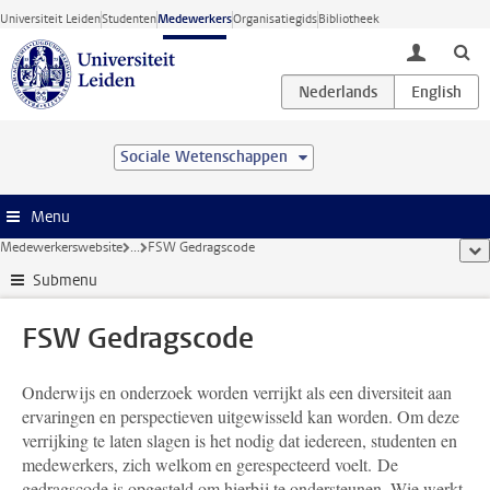
Ga direct naar de inhoud
Universiteit Leiden
Studenten
Medewerkers
Organisatiegids
Bibliotheek
toggle lo
Sociale Wetenschappen
Menu
Medewerkerswebsite
...
FSW Gedragscode
too
Submenu
FSW Gedragscode
Onderwijs en onderzoek worden verrijkt als een diversiteit aan
ervaringen en perspectieven uitgewisseld kan worden. Om deze
verrijking te laten slagen is het nodig dat iedereen, studenten en
medewerkers, zich welkom en gerespecteerd voelt. De
gedragscode is opgesteld om hierbij te ondersteunen. Wie werkt