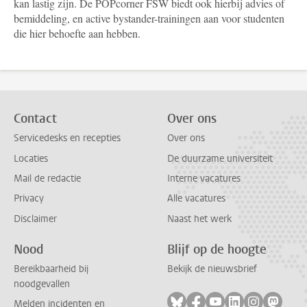
kan lastig zijn. De POPcorner FSW biedt ook hierbij advies of
bemiddeling, en active bystander-trainingen aan voor studenten
die hier behoefte aan hebben.
Contact
Over ons
Servicedesks en recepties
Over ons
Locaties
De duurzame universiteit
Mail de redactie
Interne vacatures
Privacy
Alle vacatures
Disclaimer
Naast het werk
Nood
Blijf op de hoogte
Bereikbaarheid bij
Bekijk de nieuwsbrief
noodgevallen
Volg ons op bluesky
Volg ons op facebook
Volg ons op youtub
Volg ons op li
Volg ons o
Volg 
Melden incidenten en