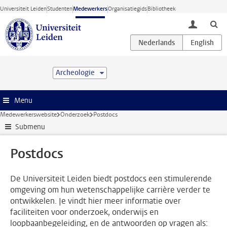
Ga direct naar de inhoud
Universiteit Leiden
Studenten
Medewerkers
Organisatiegids
Bibliotheek
toggle lo
Archeologie
Menu
Medewerkerswebsite
Onderzoek
Postdocs
Submenu
Postdocs
De Universiteit Leiden biedt postdocs een stimulerende
omgeving om hun wetenschappelijke carrière verder te
ontwikkelen. Je vindt hier meer informatie over
faciliteiten voor onderzoek, onderwijs en
loopbaanbegeleiding, en de antwoorden op vragen als: