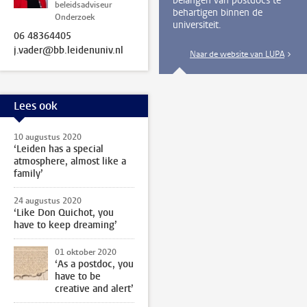
belangen van postdocs te
beleidsadviseur
behartigen binnen de
Onderzoek
universiteit.
06 48364405
j.vader@bb.leidenuniv.nl
Naar de website van LUPA
Lees ook
10 augustus 2020
‘Leiden has a special
atmosphere, almost like a
family’
24 augustus 2020
‘Like Don Quichot, you
have to keep dreaming’
01 oktober 2020
‘As a postdoc, you
have to be
creative and alert’