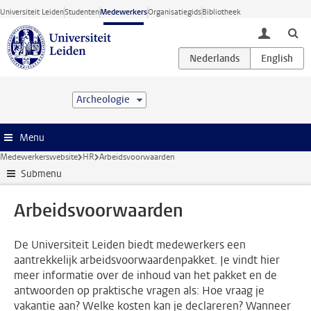
Ga direct naar de inhoud
Universiteit Leiden
Studenten
Medewerkers
Organisatiegids
Bibliotheek
toggle lo
Archeologie
Menu
Medewerkerswebsite
HR
Arbeidsvoorwaarden
Submenu
Arbeidsvoorwaarden
De Universiteit Leiden biedt medewerkers een
aantrekkelijk arbeidsvoorwaardenpakket. Je vindt hier
meer informatie over de inhoud van het pakket en de
antwoorden op praktische vragen als: Hoe vraag je
vakantie aan? Welke kosten kan je declareren? Wanneer