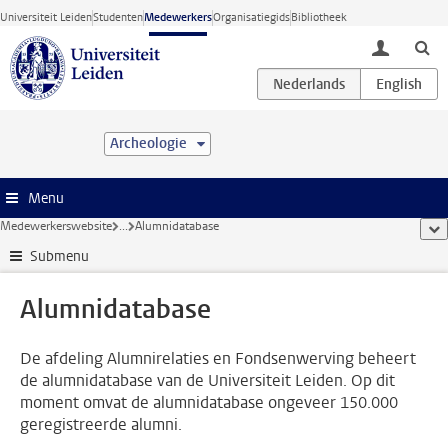
Ga direct naar de inhoud
Universiteit Leiden
Studenten
Medewerkers
Organisatiegids
Bibliotheek
toggle lo
Archeologie
Menu
Medewerkerswebsite
...
Alumnidatabase
too
Submenu
Alumnidatabase
De afdeling Alumnirelaties en Fondsenwerving beheert
de alumnidatabase van de Universiteit Leiden. Op dit
moment omvat de alumnidatabase ongeveer 150.000
geregistreerde alumni.