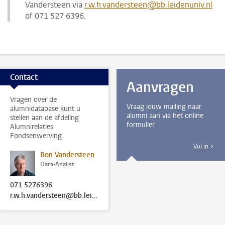
Vandersteen via
r.w.h.vandersteen@bb.leidenuniv.nl
of 071 527 6396.
Contact
Aanvragen
Vragen over de
Vraag jouw mailing naar
alumnidatabase kunt u
alumni aan via het online
stellen aan de afdeling
formulier
Alumnirelaties
Fondsenwerving.
Vul in
Ron Vandersteen
Data-Analist
071 5276396
r.w.h.vandersteen@bb.leidenuniv.nl