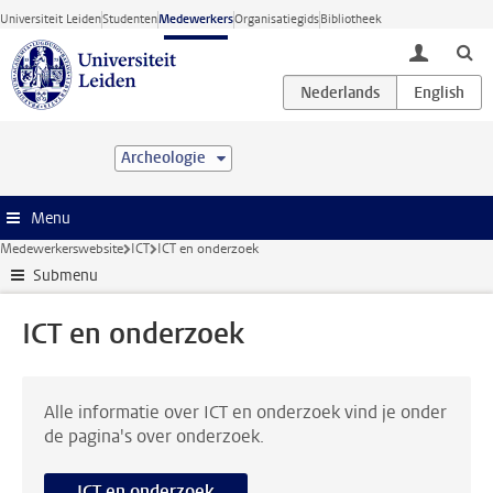
Ga direct naar de inhoud
Universiteit Leiden
Studenten
Medewerkers
Organisatiegids
Bibliotheek
toggle lo
Archeologie
Menu
Medewerkerswebsite
ICT
ICT en onderzoek
Submenu
ICT en onderzoek
Alle informatie over ICT en onderzoek vind je onder
de pagina's over onderzoek.
ICT en onderzoek