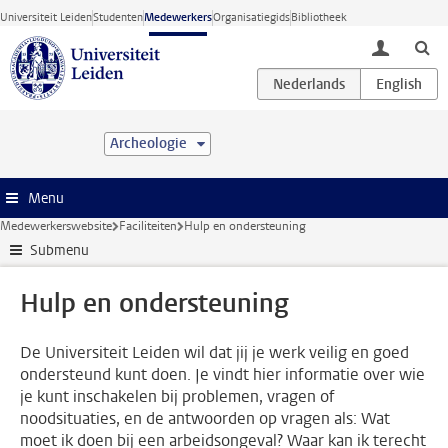
Ga direct naar de inhoud
Universiteit Leiden
Studenten
Medewerkers
Organisatiegids
Bibliotheek
toggle lo
Archeologie
Menu
Medewerkerswebsite
Faciliteiten
Hulp en ondersteuning
Submenu
Hulp en ondersteuning
De Universiteit Leiden wil dat jij je werk veilig en goed
ondersteund kunt doen. Je vindt hier informatie over wie
je kunt inschakelen bij problemen, vragen of
noodsituaties, en de antwoorden op vragen als: Wat
moet ik doen bij een arbeidsongeval? Waar kan ik terecht