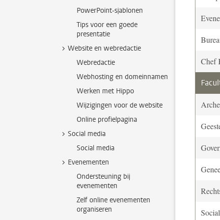
PowerPoint-sjablonen
Evene
Tips voor een goede
presentatie
Burea
Website en webredactie
Chef 
Webredactie
Webhosting en domeinnamen
Facul
Werken met Hippo
Arche
Wijzigingen voor de website
Online profielpagina
Geest
Social media
Gover
Social media
Evenementen
Gene
Ondersteuning bij
evenementen
Recht
Zelf online evenementen
organiseren
Socia