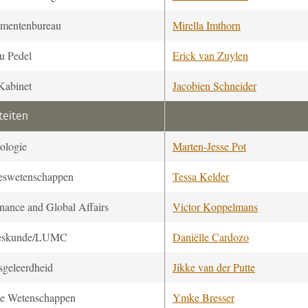
mentenbureau
Mirella Imthorn
u Pedel
Erick van Zuylen
Kabinet
Jacobien Schneider
teiten
ologie
Marten-Jesse Pot
eswetenschappen
Tessa Kelder
nance and Global Affairs
Victor Koppelmans
eskunde/LUMC
Daniëlle Cardozo
sgeleerdheid
Jikke van der Putte
le Wetenschappen
Ymke Bresser