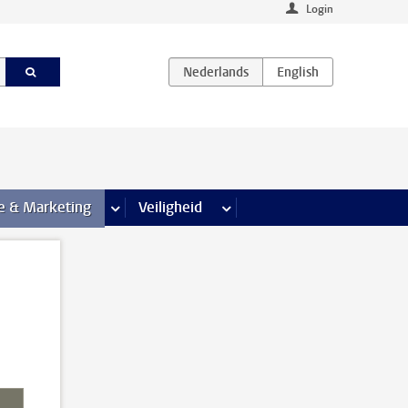
Login
agina’s
e & Marketing
meer Communicatie & Marketing pagina’s
Veiligheid
meer Veiligheid pagina’s