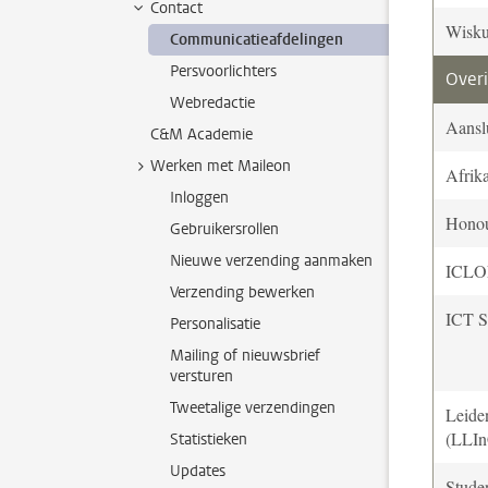
Contact
Wisku
Communicatieafdelingen
Persvoorlichters
Overi
Webredactie
Aansl
C&M Academie
Werken met Maileon
Afrik
Inloggen
Hono
Gebruikersrollen
Nieuwe verzending aanmaken
ICL
Verzending bewerken
ICT S
Personalisatie
Mailing of nieuwsbrief
versturen
Tweetalige verzendingen
Leide
(LLIn
Statistieken
Updates
Stude