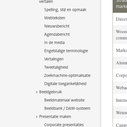
Strat
vertalen
mark
Spelling, stijl en opmaak
Webteksten
Direct
Nieuwsbericht
Woord
Agendabericht
commu
In de media
Marke
Engelstalige terminologie
Vertalingen
Alumn
Tweetaligheid
Corpo
Zoekmachine-optimalisatie
Digitale toegankelijkheid
Webad
Beeldgebruik
Inter
Beeldmateriaal website
Beeldbank / DAM-systeem
Weten
Presentatie maken
Camp
Corporate presentaties