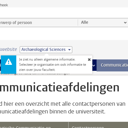
theek
werp of persoon en selecteer categorie
Alle
swebsite
Archaeological Sciences
Je ziet nu alleen algemene informatie.
na’s
 pagina’s
iteiten
meer Faciliteiten pagina’s
Onderwijs
meer Onderwijs pagina’s
Onderzoek
meer Onderzoek p
Communicati
Selecteer je organisatie om ook informatie te
zien over jouw faculteit.
dersteuning
Contact
Communicatieafdelingen
mmunicatieafdelingen
nd hier een overzicht met alle contactpersonen van
nicatieafdelingen binnen de universiteit.