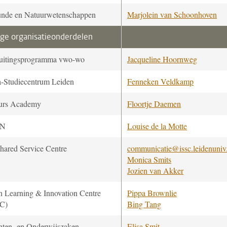
nde en Natuurwetenschappen
Marjolein van Schoonhoven
ge organisatieonderdelen
uitingsprogramma vwo-wo
Jacqueline Hoornweg
a-Studiecentrum Leiden
Fenneken Veldkamp
urs Academy
Floortje Daemen
ON
Louise de la Motte
hared Service Centre
communicatie@issc.leidenuniv
Monica Smits
Jozien van Akker
n Learning & Innovation Centre
Pippa Brownlie
C)
Bing Tang
nten- en Onderwijszaken
Elisa Smit