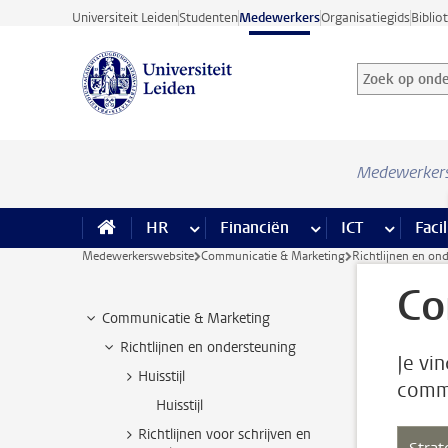
Ga direct naar de inhoud
Universiteit Leiden
Studenten
Medewerkers
Organisatiegids
Biblio
Zoek op onder
Zoekterm
Medewerker
HR
meer HR pagina’s
Financiën
meer Financiën pagi
ICT
meer ICT
Facil
Medewerkerswebsite
Communicatie & Marketing
Richtlijnen en on
Co
Communicatie & Marketing
Richtlijnen en ondersteuning
Je vi
Huisstijl
commu
Huisstijl
Richtlijnen voor schrijven en