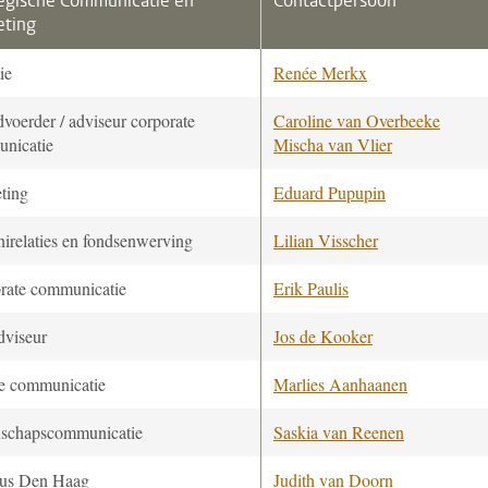
egische Communicatie en
Contactpersoon
eting
ie
Renée Merkx
voerder / adviseur corporate
Caroline van Overbeeke
nicatie
Mischa van Vlier
ting
Eduard Pupupin
irelaties en fondsenwerving
Lilian Visscher
rate communicatie
Erik Paulis
viseur
Jos de Kooker
ne communicatie
Marlies Aanhaanen
schapscommunicatie
Saskia van Reenen
us Den Haag
Judith van Doorn