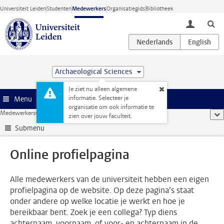
Ga direct naar de inhoud
Universiteit Leiden
Studenten
Medewerkers
Organisatiegids
Bibliotheek
toggle lo
Archaeological Sciences
Je ziet nu alleen algemene
informatie. Selecteer je
Menu
organisatie om ook informatie te
Medewerkerswebsite
...
Online profielpagina
too
zien over jouw faculteit.
Submenu
Online profielpagina
Alle medewerkers van de universiteit hebben een eigen
profielpagina op de website. Op deze pagina’s staat
onder andere op welke locatie je werkt en hoe je
bereikbaar bent. Zoek je een collega? Typ diens
achternaam, voornaam, of voor- en achternaam in de