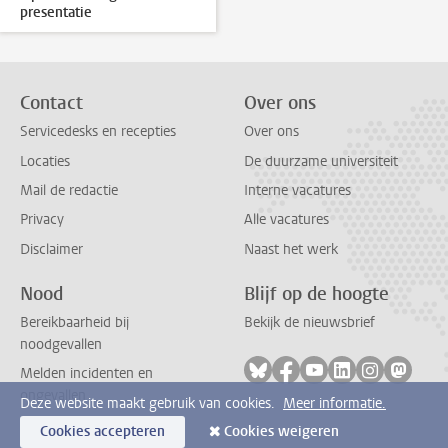
presentatie
Contact
Over ons
Servicedesks en recepties
Over ons
Locaties
De duurzame universiteit
Mail de redactie
Interne vacatures
Privacy
Alle vacatures
Disclaimer
Naast het werk
Nood
Blijf op de hoogte
Bereikbaarheid bij
Bekijk de nieuwsbrief
noodgevallen
Volg ons op bluesky
Volg ons op facebook
Volg ons op youtub
Volg ons op li
Volg ons o
Volg 
Melden incidenten en
ongevallen
Deze website maakt gebruik van cookies.
Meer informatie.
Cookies accepteren
Cookies weigeren