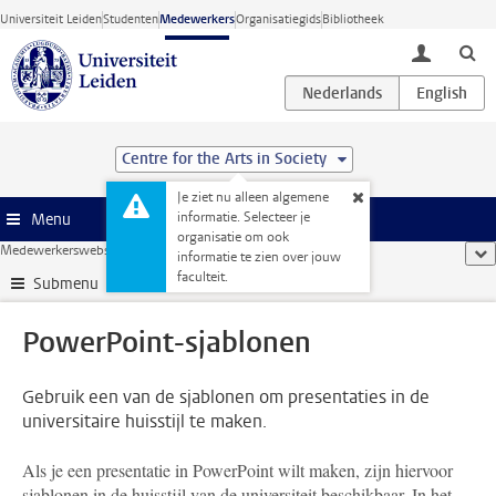
Ga direct naar de inhoud
Universiteit Leiden
Studenten
Medewerkers
Organisatiegids
Bibliotheek
toggle lo
Centre for the Arts in Society
Je ziet nu alleen algemene
informatie. Selecteer je
Menu
organisatie om ook
Medewerkerswebsite
...
PowerPoint-sjablonen
too
informatie te zien over jouw
faculteit.
Submenu
PowerPoint-sjablonen
Gebruik een van de sjablonen om presentaties in de
universitaire huisstijl te maken.
Als je een presentatie in PowerPoint wilt maken, zijn hiervoor
sjablonen in de huisstijl van de universiteit beschikbaar. In het