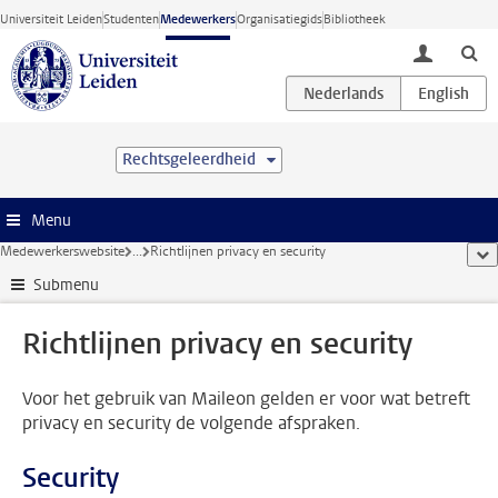
Ga direct naar de inhoud
Universiteit Leiden
Studenten
Medewerkers
Organisatiegids
Bibliotheek
toggle lo
Rechtsgeleerdheid
Menu
Medewerkerswebsite
...
Richtlijnen privacy en security
too
Submenu
Richtlijnen privacy en security
Voor het gebruik van Maileon gelden er voor wat betreft
privacy en security de volgende afspraken.
Security