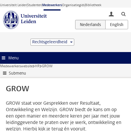
Ga direct naar de inhoud
Universiteit Leiden
Studenten
Medewerkers
Organisatiegids
Bibliotheek
toggle lo
Rechtsgeleerdheid
Menu
Medewerkerswebsite
HR
GROW
Submenu
GROW
GROW staat voor Gesprekken over Resultaat,
Ontwikkeling en Welzijn. GROW biedt de kans om op
een open manier en meerdere keren per jaar met jouw
leidinggevende te praten over je werk, ontwikkeling en
welzijn. Hierbij kijk je terug én vooruit.