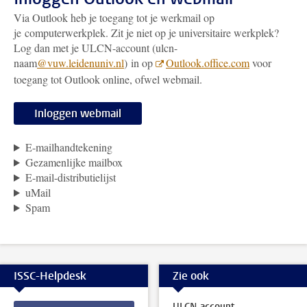
Via Outlook heb je toegang tot je werkmail op
je computerwerkplek. Zit je niet op je universitaire werkplek?
Log dan met je ULCN-account (ulcn-
naam
@vuw.leidenuniv.nl
) in op
Outlook.office.com
voor
toegang tot Outlook online, ofwel webmail.
Inloggen webmail
E-mailhandtekening
Gezamenlijke mailbox
E-mail-distributielijst
uMail
Spam
ISSC-Helpdesk
Zie ook
ULCN-account