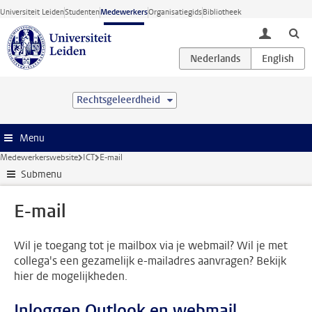
Ga direct naar de inhoud
Universiteit Leiden
Studenten
Medewerkers
Organisatiegids
Bibliotheek
toggle lo
Rechtsgeleerdheid
Menu
Medewerkerswebsite
ICT
E-mail
Submenu
E-mail
Wil je toegang tot je mailbox via je webmail? Wil je met
collega's een gezamelijk e-mailadres aanvragen? Bekijk
hier de mogelijkheden.
Inloggen Outlook en webmail