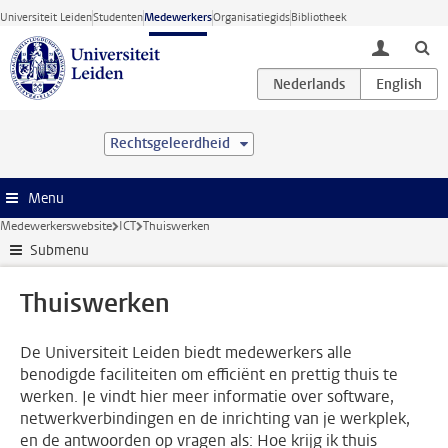
Ga direct naar de inhoud
Universiteit Leiden
Studenten
Medewerkers
Organisatiegids
Bibliotheek
toggle lo
Rechtsgeleerdheid
Menu
Medewerkerswebsite
ICT
Thuiswerken
Submenu
Thuiswerken
De Universiteit Leiden biedt medewerkers alle
benodigde faciliteiten om efficiënt en prettig thuis te
werken. Je vindt hier meer informatie over software,
netwerkverbindingen en de inrichting van je werkplek,
en de antwoorden op vragen als: Hoe krijg ik thuis